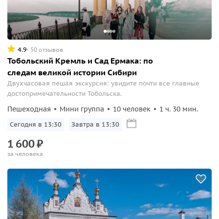
4.9
50 отзывов
Тобольский Кремль и Сад Ермака: по
следам великой истории Сибири
Двухчасовая пешая экскурсия: увидите почти все главные
достопримечательности Тобольска.
Пешеходная
Мини группа
10 человек
1 ч. 30 мин.
Сегодня в 13:30
Завтра в 13:30
1
600
₽
за человека