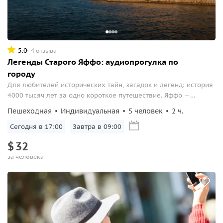
5.0
4 отзыва
Легенды Старого Яффо: аудиопрогулка по
городу
Для любителей исторических тайн, загадок и легенд: история
4000 тысяч лет за одно короткое путешествие. Яффо —
небольшой израильский район Тель Авива, расположенный на
Пешеходная
Индивидуальная
5 человек
2 ч.
побережье Средиземного моря...
Сегодня в 17:00
Завтра в 09:00
$
32
за человека