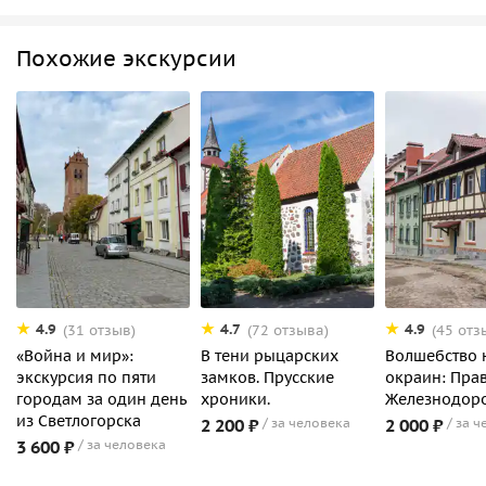
Похожие экскурсии
4.9
4.7
4.9
(31 отзыв)
(72 отзыва)
(45 отз
«‎Война и мир»:
В тени рыцарских
Волшебство
экскурсия по пяти
замков. Прусские
окраин: Пра
городам за один день
хроники.
Железнодор
из Светлогорска
2 200 ₽
за человека
2 000 ₽
за ч
3 600 ₽
за человека