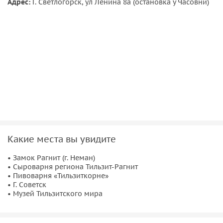
Адрес:
Г. Светлогорск, ул Ленина 8а (остановка у Часовни)
Познакомимся с технологией производства и
продегустируем пиво. Это место, где пиво становится
настоящим искусством!
Какие места вы увидите
• Замок Рагнит (г. Неман)
• Сыроварня региона Тильзит-Рагнит
• Пивоварня «Тильзиткорне»
• Г. Советск
• Музей Тильзитского мира