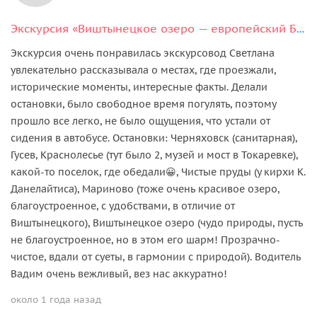
Экскурсия «Виштынецкое озеро — европейский Байкал» (из Светлогорска)
Экскурсия очень понравилась экскурсовод Светлана
увлекательно рассказывала о местах, где проезжали,
исторические моменты, интересные факты. Делали
остановки, было свободное время погулять, поэтому
прошло все легко, не было ощущения, что устали от
сидения в автобусе. Остановки: Черняховск (санитарная),
Гусев, Краснолесье (тут было 2, музей и мост в Токаревке),
какой-то поселок, где обедали😀, Чистые пруды (у кирхи К.
Данелайтиса), Мариново (тоже очень красивое озеро,
благоустроенное, с удобствами, в отличие от
Виштынецкого), Виштынецкое озеро (чудо природы, пусть
не благоустроенное, но в этом его шарм! Прозрачно-
чистое, вдали от суеты, в гармонии с природой). Водитель
Вадим очень вежливый, вез нас аккуратно!
около 1 года назад