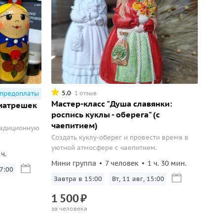
5.0
1 отзыв
 предоплаты
Мастер-класс "Душа славянки:
 матрешек
роспись куклы - оберега" (с
чаепитием)
радиционную
Создать куклу-оберег и провести время в
уютной атмосфере с чаепитием.
 ч.
Мини группа
7 человек
1 ч. 30 мин.
17:00
Завтра в 15:00
Вт, 11 авг, 15:00
1
500
₽
за человека