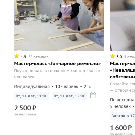
4.9
5.0
38 отзывов
4 отз
Мастер-класс «‎Гончарное ремесло»
Мастер-кл
«Неваляшк
Поучаствовать в гончарном мастер-классе
собственн
или лепке.
Создайте со
Индивидуальная
10 человек
2 ч.
— с творчес
Вт, 11 авг, 11:00
Вт, 11 авг, 12:00
любимой иг
Пешеходна
атмосфере с
2
500
₽
5 человек
за человека
Завтра в 17
1
600
₽
за человека