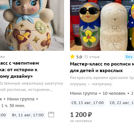
ыва
Без
5.0
31 отзыв
асс с чаепитием
Мастер-класс по росписи
а: от истории к
для детей и взрослых
ому дизайну»
Раскрасить яркими красками т
бственную неваляшку-шкатулку
игрушку — матрешку.
кой росписью, историями
Мини группа
10 человек
2
рушки и уютным чаепитием в
я
Мини группа
тарого Суздаля.
Сб, 15 авг, 17:00
Сб, 22 авг, 
1 ч. 30 мин.
1
200
₽
:00
Вт, 11 авг, 17:00
за человека