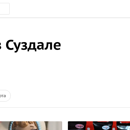
 Суздале
рта