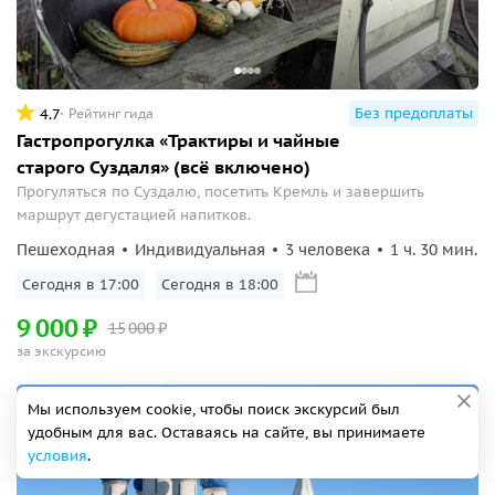
Без предоплаты
4.7
Рейтинг гида
Гастропрогулка «Трактиры и чайные
старого Суздаля» (всё включено)
Прогуляться по Суздалю, посетить Кремль и завершить
маршрут дегустацией напитков.
Пешеходная
Индивидуальная
3 человека
1 ч. 30 мин.
Сегодня в 17:00
Сегодня в 18:00
9
000
₽
15
000
₽
за экскурсию
С дегустацией
Мы используем cookie, чтобы поиск экскурсий был
удобным для вас. Оставаясь на сайте, вы принимаете
условия
.