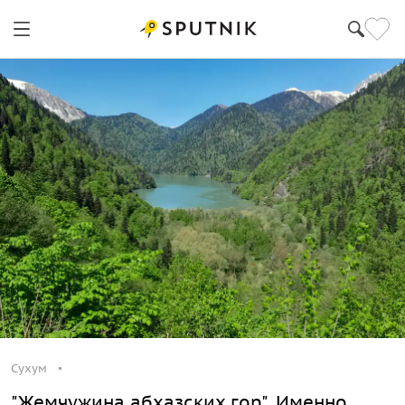
Сухум
"Жемчужина абхазских гор". Именно