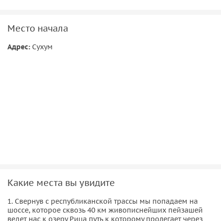
слезы, живописное “Голубое” озеро, подвесные мосты и
могущественные каньоны, а также великолепное
Место начала
разнообразие поочередно сменяющих друг друга
разновидностей флоры. Именно по дороге на Рицу можно
Адрес:
Сухум
увидеть смену растительности субтропической, умеренной
и умеренно-континентальной климатических зон.
Какие места вы увидите
1. Свернув с республиканской трассы мы попадаем на
шоссе, которое сквозь 40 км живописнейших пейзашей
ведет нас к озеру Рица путь к которому пролегает через