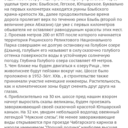
ущелья трех рек: Бзыбское, Гегское, Юпшарское. Буквально
на первых километрах находятся руины Бзыбского
храма-крепости Хв., далее продолжительное время
дорога пролегает верх по течению реки Бзыбь (второй по
величине реки Абхазии) где уже с первых километров
обывателя не оставляют равнодушным красоты этих мест.
2. Проехав метров 200 от КПП после которого начинается
территория Рицинского Реликтового Национального
Парка совершаем не долгую остановку на Голубом озере
(Цхына), голубым его называют в силу сказочно голубого
оттенка поверхности воды в устойчивую солнечную
погоду. Глубина Голубого озера составляет 49 метров.
3. Чем ближе мы будем двигаться к озеру Рица , тем
живописнее будут пейзажи вокруг нас. Шоссе было
проложено в 1932-36гг. ХХв. , в строительстве также
принимали участие немецкие инженеры. Растительность,
как и климатические зоны будут сменять друг друга на
глазах.
4. Приблизительно на 30 км. шоссе пред нашим взором
начнут выростать скалы-великаны, будем проезжать
завораживающий своей сказочной красотой Юпшарский
каньон. На 32 км. увидим небольшой водопад овеянный
легендой “Мужские слезы”. Не менее завораживающие
виды открываются при проезде Чабгарского карниза в
народе именуемом “Прощай родина” наиболее высшая