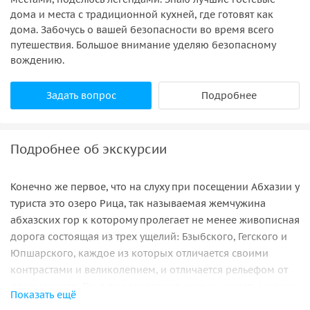
дома и места с традиционной кухней, где готовят как
дома. Забочусь о вашей безопасности во время всего
путешествия. Большое внимание уделяю безопасному
вождению.
Задать вопрос
Подробнее
Подробнее об экскурсии
Конечно же первое, что на слуху при посещении Абхазии у
туриста это озеро Рица, так называемая жемчужина
абхазских гор к которому пролегает не менее живописная
дорога состоящая из трех ущелий: Бзыбского, Гегского и
Юпшарского, каждое из которых отличается своими
контрастами и великолепием, и отличается рельефом от
предыдущего. По пути следования можно увидеть мелкие
Показать ещё
водопады овеянные легендами “Девичьи” и “Мужские”