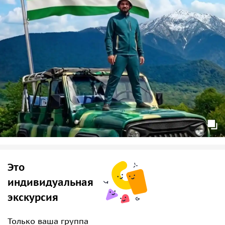
красивых снимков.
По пути предусмотрена остановка на
форелевом
хозяйстве
, а при желании маршрут можно дополнить
посещением знаменитой
колоннады Гагры
— одного из
архитектурных символов курорта.
Экскурсия сочетает активный отдых, природные
достопримечательности и возможность увидеть уголки
Абхазии, которые остаются недоступными для
большинства путешественников.
Это
индивидуальная
экскурсия
Только ваша группа