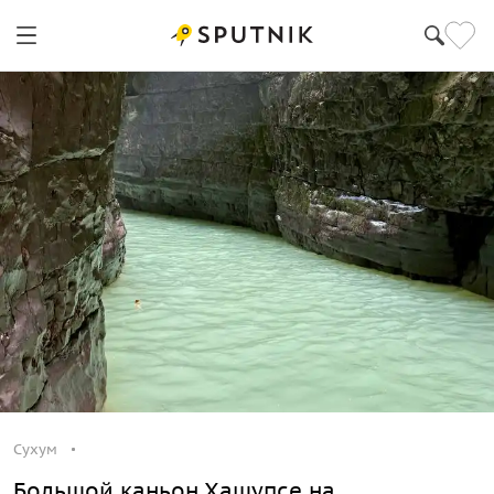
Сухум
Большой каньон Хашупсе на