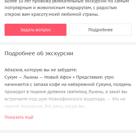
Более 10 лет провожу увлекательные экскурсии по самым
популярным и живописным маршрутам, с радостью
открою вам красоту моей любимой страны.
Задать вопрос
Подробнее
Подробнее об экскурсии
Абхазия, которую вы не забудете:
Сухум — Лыхны — Новый Афон + Представьте: утро
начинается с запаха кофе на набережной Сухума, полдень
проходит в тишине древних святилищ Лыхны, а закат вы
встречаете под шум Новоафонского водопада. — Это не
просто экскурсия. Это день, когда вы:
• Почувствуете дыхание истории в узких улочках Сухума.
Показать ещё
• Прикоснетесь к сакральному в Лыхнах, где время словно
остановилось. Увидите мощь
природы в Новом Афоне, от которой захватывает дух.