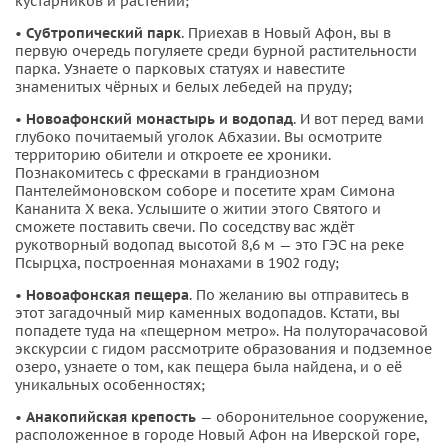
кустарников и растений;
•
Субтропический парк
. Приехав в Новый Афон, вы в
первую очередь погуляете среди бурной растительности
парка. Узнаете о парковых статуях и навестите
знаменитых чёрных и белых лебедей на пруду;
•
Новоафонский монастырь и водопад
. И вот перед вами
глубоко почитаемый уголок Абхазии. Вы осмотрите
территорию обители и откроете ее хроники.
Познакомитесь с фресками в грандиозном
Пантелеймоновском соборе и посетите храм Симона
Кананита X века. Услышите о житии этого Святого и
сможете поставить свечи. По соседству вас ждёт
рукотворный водопад высотой 8,6 м — это ГЭС на реке
Псырцха, построенная монахами в 1902 году;
•
Новоафонская пещера
. По желанию вы отправитесь в
этот загадочный мир каменных водопадов. Кстати, вы
попадете туда на «пещерном метро». На полуторачасовой
экскурсии с гидом рассмотрите образования и подземное
озеро, узнаете о том, как пещера была найдена, и о её
уникальных особенностях;
•
Анакопийская крепость
— оборонительное сооружение,
расположенное в городе Новый Афон на Иверской горе,