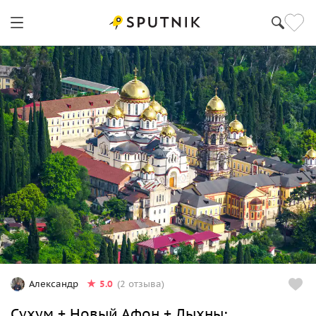
5.0
Александр
(2 отзыва)
Сухум + Новый Афон + Лыхны: