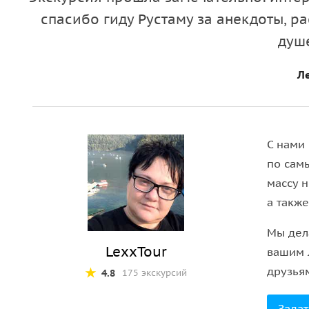
спасибо гиду Рустаму за анекдоты, р
Приятным завершением экскурсии станет дегуст
вино и мёд
, которые являются неотъемлемой час
душ
Ле
С нами
по сам
массу 
а такж
Мы дела
LexxTour
вашим 
друзья
4.8
175 экскурсий
Задат