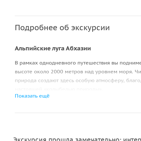
Подробнее об экскурсии
Альпийские луга Абхазии
В рамках однодневного путешествия вы подним
высоте около 2000 метров над уровнем моря. Чи
природа создают здесь особую атмосферу, благо
настоящей «колыбелью природы».
Показать ещё
По пути вы увидите известные на Кавказе
водоп
водопад
«Птичий клюв»
. Также посетите величе
озеро
и главную природную достопримечательн
Вкус Абхазии
Экскурсия прошла замечательно: интер