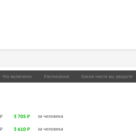
Что включено
Расписание
Какие места вы увидите
 ₽
3 705 ₽
за человека
 ₽
3 610 ₽
за человека