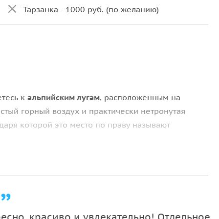
Тарзанка - 1000 руб. (по желанию)
етесь к
альпийским лугам
, расположенным на
стый горный воздух и практически нетронутая
даря которой это место по праву называют
ады Девичьи и Мужские слёзы
,
Гегский водопад
и
ственный
Юпшарский каньон
, живописное
Голубое
ость региона —
озеро Рица
.
есно, красиво и увлекательно! Отдельное