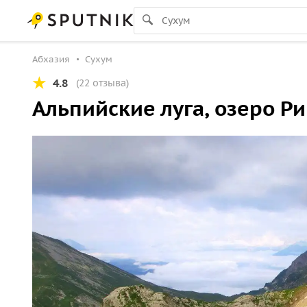
Абхазия
Сухум
4.8
(22 отзыва)
Альпийские луга, озеро Р