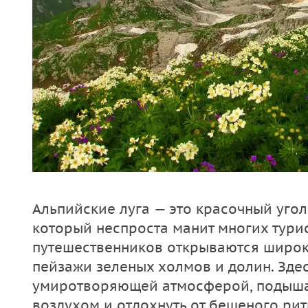
Альпийские луга — это красочный угол
который неспроста манит многих тури
путешественников открываются широк
пейзажи зеленых холмов и долин. Зде
умиротворяющей атмосферой, подыша
воздухом и отдохнуть от бешеного рит