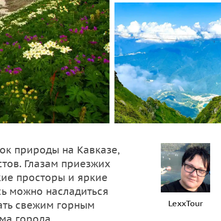
ок природы на Кавказе,
стов. Глазам приезжих
ие просторы и яркие
сь можно насладиться
LexxTour
ть свежим горным
ма города.