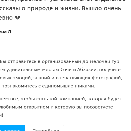
ассказы о природе и жизни. Вышло очень
ация местных продуктов. Вы попробуете
абхазское
тью культуры и традиций региона.
евно 💔
на Л.
 Вы отправитесь в организованный до мелочей тур
ым удивительным местам Сочи и Абхазии, получите
новых эмоций, знаний и впечатляющих фотографий,
е познакомитесь с единомышленниками.
ем все, чтобы стать той компанией, которая будет
любимым открытием и которую вы посоветуете
м!
ь вопрос
Подробнее