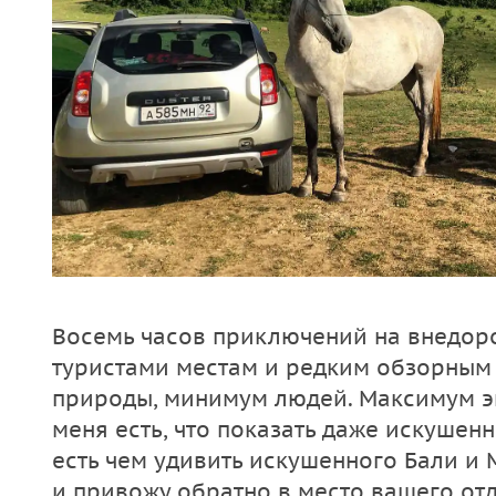
Восемь часов приключений на внедор
туристами местам и редким обзорным
природы, минимум людей. Максимум э
меня есть, что показать даже искуше
есть чем удивить искушенного Бали и 
и привожу обратно в место вашего от