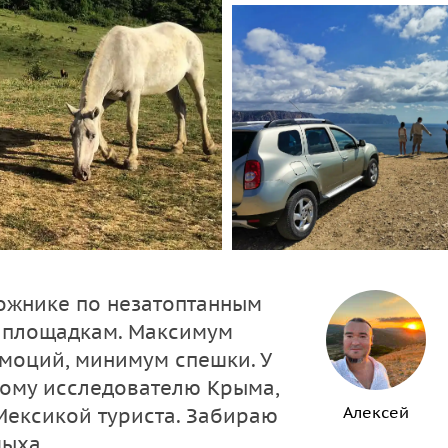
ожнике по незатоптанным
 площадкам. Максимум
моций, минимум спешки. У
нному исследователю Крыма,
Алексей
Мексикой туриста. Забираю
дыха.