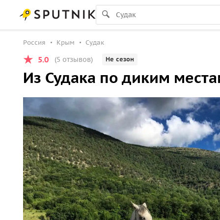
Россия
Крым
Судак
5.0
(5 отзывов)
Не сезон
Из Судака по диким места