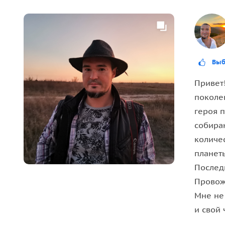
Выб
Привет!
поколе
героя п
собираю
количе
планеты
Последн
Провож
Мне не 
и свой 