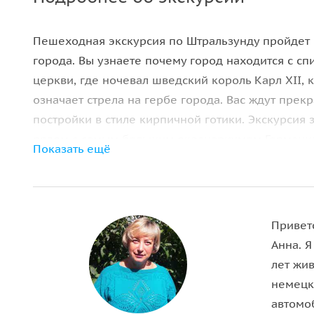
Пешеходная экскурсия по Штральзунду пройдет 
города. Вы узнаете почему город находится с с
церкви, где ночевал шведский король Карл XII, 
означает стрела на гербе города. Вас ждут прек
постройки в стиле кирпичной готики. Экскурсия 
рядом с самым большим океанариумом Германи
Показать ещё
Привет
Анна. Я
лет жив
немецк
автомо