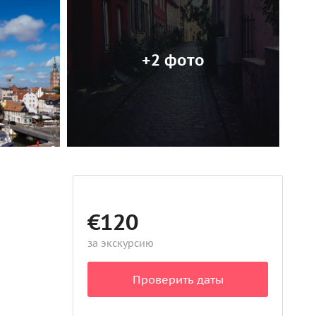
+2 фото
€120
за экскурсию
Проверить даты