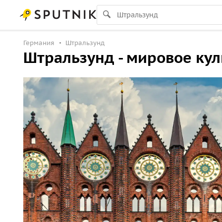
Германия
Штральзунд
Штральзунд - мировое кул