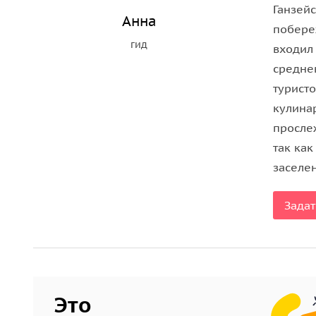
Ганзей
Анна
побереж
гид
входил 
средне
туристо
кулина
просле
так как
заселе
Задат
Это