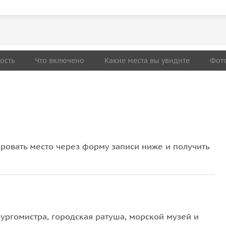
ость
Что включено
Какие места вы увидите
Фот
овать место через форму записи ниже и получить
бургомистра, городская ратуша, морской музей и