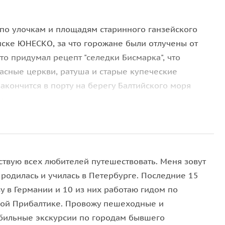
по улочкам и площадям старинного ганзейского
писке ЮНЕСКО, за что горожане были отлучены от
кто придумал рецепт "селедки Бисмарка", что
расные церкви, ратуша и старые купеческие
закончится в порту на берегу Балтийского моря
и.
ствую всех любителей путешествовать. Меня зовут
 родилась и училась в Петербурге. Последние 15
у в Германии и 10 из них работаю гидом по
ой Прибалтике. Провожу пешеходные и
бильные экскурсии по городам бывшего