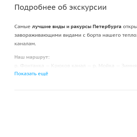
Подробнее об экскурсии
Самые
лучшие виды и ракурсы Петербурга
откры
завораживающими видами с борта нашего теплох
каналам.
Наш маршрут:
р. Фонтанка — Крюков канал — р. Мойка — Зимняя
Показать ещё
Вы увидите:
• Семимостье;
• Поцелуев мост;
• Юсуповский дворец;
• Эрмитаж (Зимний дворец);
• Марсово поле;
• Летний домик Петра I;