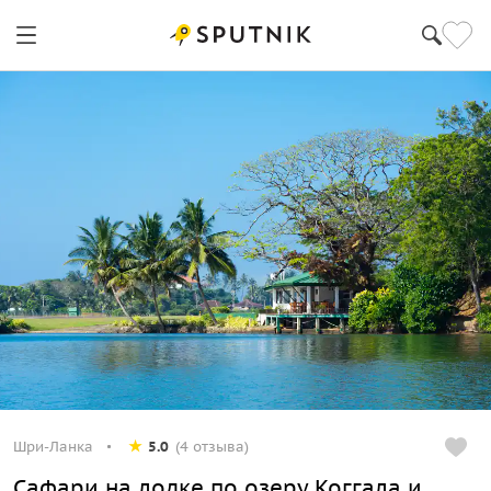
Шри-Ланка
5.0
(4 отзыва)
Сафари на лодке по озеру Коггала и