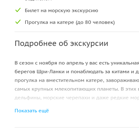
Билет на морскую экскурсию
Прогулка на катере (до 80 человек)
Подробнее об экскурсии
В сезон с ноября по апрель у вас есть уникальн
берегов Шри-Ланки и понаблюдать за китами и д
прогулка на вместительном катере, заворажива
самых крупных млекопитающих планеты. В этих 
дельфины, морские черепахи и даже редкие мор
Показать ещё
Выход осуществляется рано утром, когда вероя
Во время прогулки предусмотрены фото-паузы, 
комфорте и безопасности. Экскурсия проводится 
удобства. Трансфер из отеля и обратно включён 