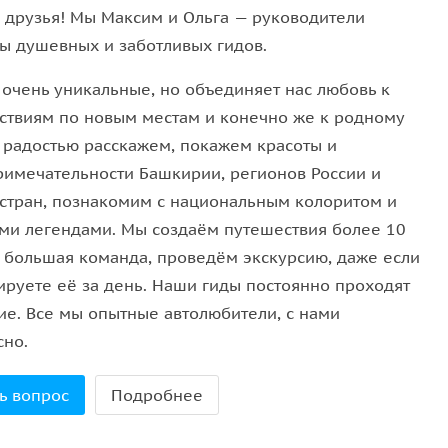
, друзья! Мы Максим и Ольга — руководители
природой. Гарантировать появление китов
ы душевных и заботливых гидов.
словий. Тем, кто мечтает увидеть китов,
 очень уникальные, но объединяет нас любовь к
е настроиться на приключение, а не на результат.
ствиям по новым местам и конечно же к родному
С радостью расскажем, покажем красоты и
римечательности Башкирии, регионов России и
 стран, познакомим с национальным колоритом и
ми легендами. Мы создаём путешествия более 10
ы большая команда, проведём экскурсию, даже если
ируете её за день. Наши гиды постоянно проходят
ие. Все мы опытные автолюбители, с нами
сно.
ь вопрос
Подробнее