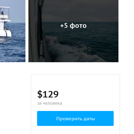
+5 фото
$129
за человека
Проверить даты