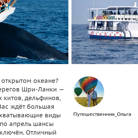
в открытом океане?
берегов Шри-Ланки —
х китов, дельфинов,
Вас ждёт большая
Путешественник_Ольга
захватывающие виды
 по апрель шансы
включён. Отличный