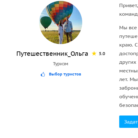
Привет
Важно понимать: это не шоу, а встреча с дикой 
команд
невозможно — всё зависит от сезона и погодных у
Мы все
рекомендуем приезжать в высокий сезон и заране
путеше
краю. 
Путешественник_Ольга
достоп
5.0
других
Туризм
местны
Выбор туристов
лет. М
заброн
обучен
безопа
Задат