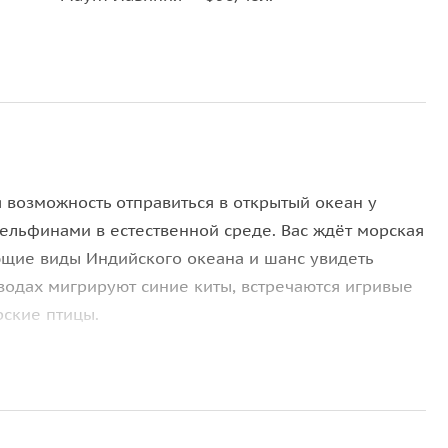
ая возможность отправиться в открытый океан у
ельфинами в естественной среде. Вас ждёт морская
ющие виды Индийского океана и шанс увидеть
водах мигрируют синие киты, встречаются игривые
ские птицы.
тность наблюдения за морскими обитателями выше.
а сопровождающий персонал заботится о вашем
в группе до 80 человек, на борту — базовые
в стоимость.