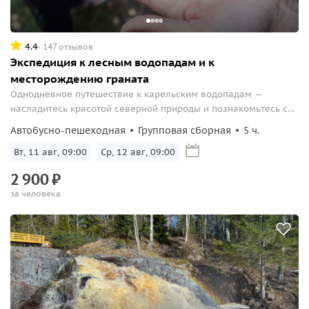
4.4
147 отзывов
Экспедиция к лесным водопадам и к
месторождению граната
Однодневное путешествие к карельским водопадам —
насладитесь красотой северной природы и познакомьтесь с
животными Карельского зоопарка.
Автобусно-пешеходная
Групповая сборная
5 ч.
Вт, 11 авг, 09:00
Ср, 12 авг, 09:00
2
900
₽
за человека