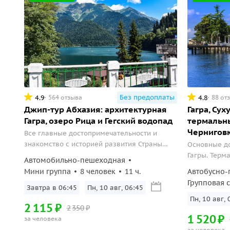
Без предоплаты
4.9
4.8
564 отзыва
88 от
Джип-тур Абхазия: архитектурная
Гагра, Сух
Гагра, озеро Рица и Гегский водопад
термальн
Чернигов
Все главные достопримечательности и
знакомство с историей развития Страны
Основные до
Души за один день.
Гагры. Терм
Автомобильно-пешеходная
и ущелье Че
Мини группа
8 человек
11 ч.
Автобусно-
сыра и меда
Групповая 
Завтра в 06:45
Пн, 10 авг, 06:45
Пн, 10 авг, 
2
115
₽
2
350
₽
1
520
₽
за человека
за человека