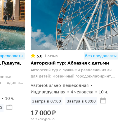
 предоплаты
Без предоплаты
5.0
1 отзыв
 Гудаута,
Авторский тур: Абхазия с детьми
Авторский тур с лучшими развлечениями
для детей: мозаичный городок-лабиринт,
енники
колесо обозрения, кондитерская,
ы — один из
Автомобильно-пешеходная
форелевое хозяйство на живописной
уты, Новый
Индивидуальная
4 человека
10 ч.
территории, прогулка по парку с
10 ч.
настоящими львами и стрельба из лука в
Завтра в 07:00
Завтра в 08:00
этнопарке «Апсны».
0
17
000
₽
за экскурсию