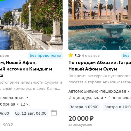
Без предоплаты
Без
5.0
зывов
6 отзывов
ум, Новый Афон,
По городам Абхазии: Гагра,
ый источник Кындыг и
Новый Афон и Сухум
ка
Во время экскурсия путешеств
посетят 4 города Абхазии: Гагр
стопримечательности Сухума и
главных курортов страны, Гуда
альный комплекс в селе Кындыг
Автомобильно-пешеходная
Афон и столицу — Сухум.
рниговка. Дегустация вина,
пешеходная
Индивидуальная
4 человека
.
сборная
12 ч.
Завтра в 09:00
Завтра в 10:0
06:00
Ср, 12 авг, 06:00
20
000
₽
1
900
₽
за экскурсию