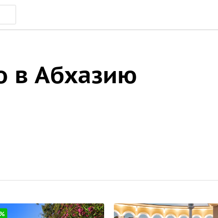
о в Абхазию
0%