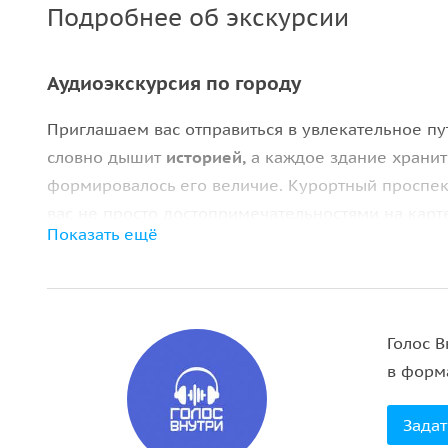
Подробнее об экскурсии
Аудиоэкскурсия по городу
Приглашаем вас отправиться в увлекательное пу
словно дышит
историей,
а каждое здание храни
формировалось его величие. Курортный проспект
вас не просто достопримечательностями на карт
Показать ещё
Каждый твой шаг — это настоящее путешествие с
Вдохновляющий Сочи
Поэты и художники находили вдохновение здесь
Голос 
обнимаются с волнами. Их мечты, тревоги и радо
в форм
след времени, пробуждая в каждом из нас особо
Задат
Сочи — это место, где начинается будущее. Всё, 