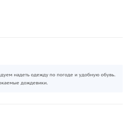
о начинается — шагните в него и позвольте городу
ндуем надеть одежду по погоде и удобную обувь.
мокаемые дождевики.