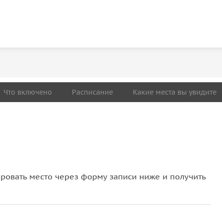
Что включено
Расписание
Какие места вы увидите
овать место через форму записи ниже и получить