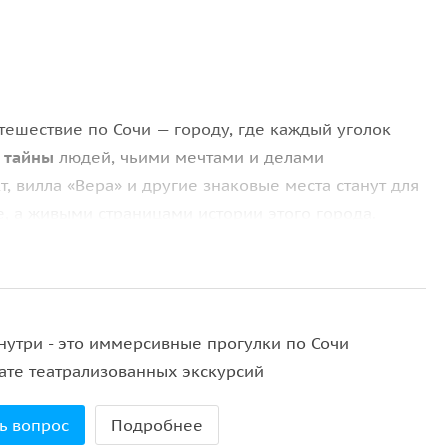
тешествие по Сочи — городу, где каждый уголок
т
тайны
людей, чьими мечтами и делами
, вилла «Вера» и другие знаковые места станут для
е, а живыми страницами истории этого города.
квозь пространство и время!
, на побережье Чёрного моря, где грозные горы
Внутри - это иммерсивные прогулки по Сочи
сти до сих пор живут в воздухе, словно невидимый
ате театрализованных экскурсий
е чувство сопричастности.
ь вопрос
Подробнее
что здесь создаётся, несёт в себе дух новизны и