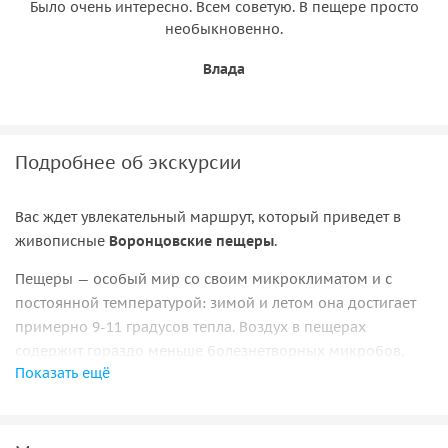
Было очень интересно. Всем советую. В пещере просто
необыкновенно.
Влада
Подробнее об экскурсии
Вас ждет увлекательный маршрут, который приведет в
живописные
Воронцовские пещеры
.
Пещеры — особый мир со своим микроклиматом и с
постоянной температурой: зимой и летом она достигает
примерно 9-11 градусов тепла. Воздух в пещерах
содержит гораздо меньше болезнетворных микробов,
Показать ещё
чем на поверхности земли. Вместе с подземными водами
туда проникают радиоактивные изотопы углерода.
Именно они вызывают свечение сталактитов, ионизируют
воздух, убивают болезнетворные бактерии.