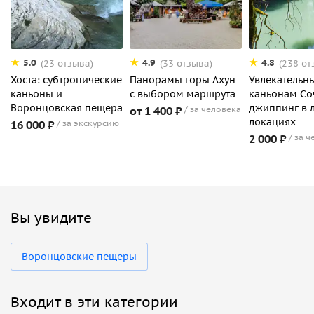
5.0
4.9
4.8
(23 отзыва)
(33 отзыва)
(238 от
Хоста: субтропические
Панорамы горы Ахун
Увлекательны
каньоны и
с выбором маршрута
каньонам Со
Воронцовская пещера
джиппинг в 
от 1 400 ₽
за человека
локациях
16 000 ₽
за экскурсию
2 000 ₽
за ч
Вы увидите
Воронцовские пещеры
Входит в эти категории