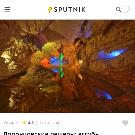
Сочи
4.8
(144 отзыва)
Воронцовские пещеры: вглубь