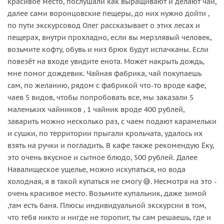
красивое место, послушали как выращивают и делают чай,
далее сами воронцовские пещеры, до них нужно дойти ,
по пути экскурсовод Олег рассказывает о этих лесах и
пещерах, внутри прохладно, если вы мерзлявый человек,
возьмите кофту, обувь и низ брюк будут испачканы. Если
повезёт на входе увидите енота. Может накрыть дождь,
мне помог дождевик. Чайная фабрика, чай покупаешь
сам, по желанию, рядом с фабрикой что-то вроде кафе,
чаев 5 видов, чтобы попробовать все, мы заказали 5
маленьких чайников , 1 чайник вроде 400 рублей,
заварить можно несколько раз, с чаем подают карамельки
и сушки, по территории прыгали крольчата, удалось их
взять на ручки и погладить. В кафе также рекомендую Ёку,
это очень вкусное и сытное блюдо, 500 рублей. Далее
Навалищеское ущелье, можно искупаться, но вода
холодная, я в такой купаться не смогу 😅. Несмотря на это -
очень красивое место. Возьмите купальник, даже зимой
,там есть баня. Плюсы индивидуальной экскурсии в том,
что тебя никто и нигде не торопит, ты сам решаешь, где и