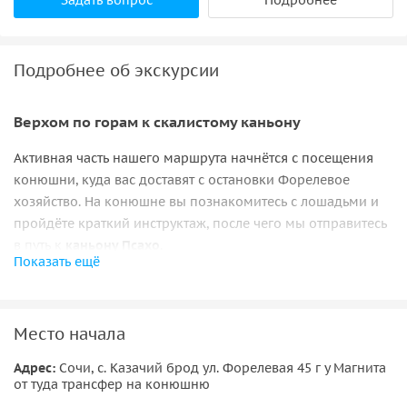
Подробнее об экскурсии
Верхом по горам к скалистому каньону
Активная часть нашего маршрута начнётся с посещения
конюшни, куда вас доставят с остановки Форелевое
хозяйство. На конюшне вы познакомитесь с лошадьми и
пройдёте краткий инструктаж, после чего мы отправитесь
в путь к
каньону Псахо
.
Показать ещё
Этот маршрут будет лёгким, но живописным — с
перепадами высот, лесными и открытыми участками. На
привале у каньона вы осмотрите необычные складчатые
Место начала
скалы, образовавшиеся в доисторические времена. Кроме
того, в жаркую погоду можно будет искупаться в реке,
Адрес:
Сочи, с. Казачий брод ул. Форелевая 45 г у Магнита
от туда трансфер на конюшню
берите сменную одежду.