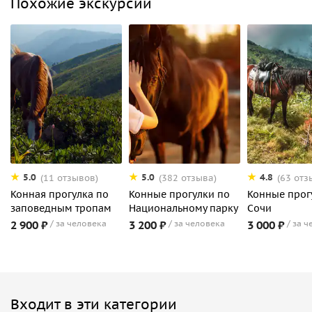
Похожие экскурсии
5.0
5.0
4.8
(11 отзывов)
(382 отзыва)
(63 отз
Конная прогулка по
Конные прогулки по
Конные прог
заповедным тропам
Национальному парку
Сочи
2 900 ₽
за человека
3 200 ₽
за человека
3 000 ₽
за ч
Входит в эти категории