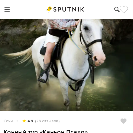
Сочи
4.9
(28 отзывов)
Конный тур «Каньон Псахо»