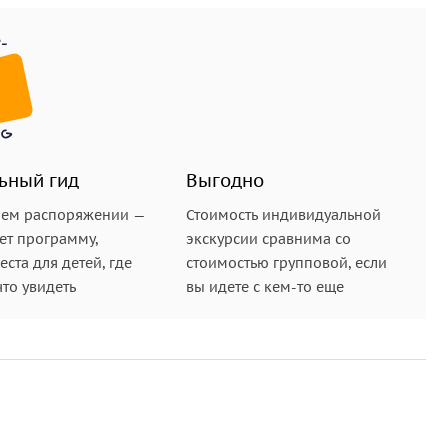
ьный гид
Выгодно
шем распоряжении —
Стоимость индивидуальной
ет программу,
экскурсии сравнима со
ста для детей, где
стоимостью групповой, если
что увидеть
вы идете с кем-то еще