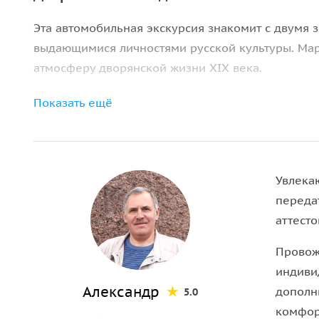
Эта автомобильная экскурсия знакомит с двумя
выдающимися личностями русской культуры. Марш
атмосферу дворянской жизни XIX века.
Показать ещё
Усадьба Михаила Глинки
Мы посетим родовое имение великого русского
познакомитесь с местом, где создавались перв
сохранилась атмосфера дворянской усадьбы.
Увлека
переда
Культурный центр княгини Тенишевой
аттесто
Вторая часть экскурсии посвящена имению
М.К.
Провож
искусства. Вы увидите
историко-архитектурный 
индиви
художественной жизни рубежа XIX—XX веков.
Александр
дополн
5.0
комфор