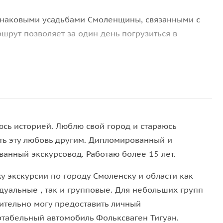
 знаковыми усадьбами Смоленщины, связанными с
рут позволяет за один день погрузиться в
 композитора
М.И. Глинки
в
Новоспасском
. Вы
ые музыкальные произведения композитора и где
юсь историей. Люблю свой город и стараюсь
ть эту любовь другим. Дипломированный и
ванный экскурсовод. Работаю более 15 лет.
 Тенишевой
— меценатки и собирательницы русского
у экскурсии по городу Смоленску и области как
комплекс «Теремок»
, который был центром
дуальные , так и групповые. Для небольших групп
ительно могу предоставить личный
табельный автомобиль Фольксваген Тигуан.