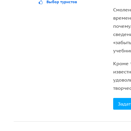
Выбор туристов
Смолен
времен
почему
сведен
«забыт
учебни
Кроме 
извест
удовол
творче
Задат