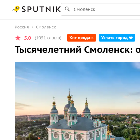
Россия
Смоленск
5.0
(1051 отзыв)
Хит продаж
Узнать город ❤️
Тысячелетний Смоленск: 