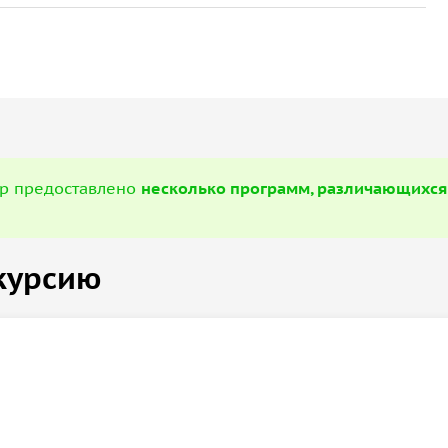
Лопатина.
ьное оборонительное сооружение начала XVII
остью.
, сможете посетить другие достопримечательности
о несколько программ, различающихся по
ор предоставлено
несколько программ, различающихся
курсию
этому надевайте одежду по погоде и удобную