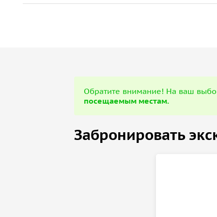
сооружений благодаря инициативе губернатора 
•
Крепостную стену
— символ Смоленска, уникал
века, поражающее своими размерами и устойчив
А также, в зависимости от выбранной программы
города и нетуристические места.
Обратите внимание! На ваш выбор предоставлен
Обратите внимание! На ваш выб
посещаемым местам.
продолжительности и посещаемым местам.
Важная информация:
Забронировать экс
• Экскурсия пешеходная, на свежем воздухе, по
обувь.