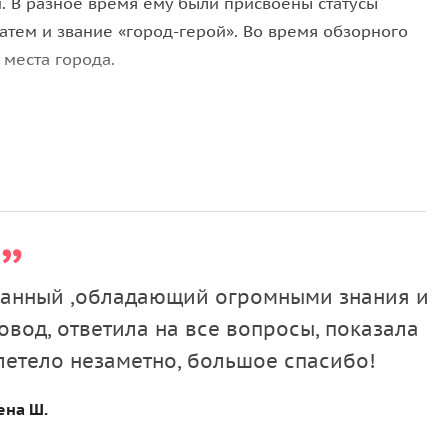
. В разное время ему были присвоены статусы
затем и звание «город-герой». Во время обзорного
места города.
ление в форме звезды, которая является
тной стены.
рая считается одной из главных
увидите уцелевшую часть крепостной стены,
 будете поражены красотой иконостаса высотой с
ованный ,обладающий огромными знания и
ечественной войны 1812 года.
вод, ответила на все вопросы, показала
двиги участников двух Отечественных войн.
летело незаметно, большое спасибо!
ллея генералов и ряд других важных объектов
ена Ш.
ке на месте целой группы оборонительных