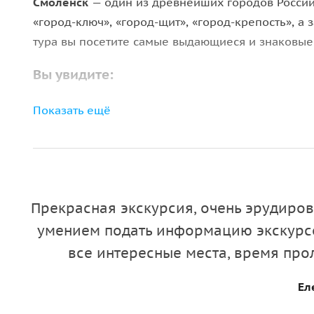
Смоленск
— один из древнейших городов России
«город-ключ», «город-щит», «город-крепость», а 
тура вы посетите самые выдающиеся и знаковые 
Вы увидите:
•
Королевский бастион
— мощное земляное укреп
Показать ещё
отдельной крепостью внутри Смоленской крепос
•
Площадь Победы
— центральная площадь, кото
достопримечательностей. Здесь вы обязательно 
которая была возведена еще в XVI веке.
•
Успенский собор
— главная святыня города. Вы
Прекрасная экскурсия, очень эрудир
десятиэтажный дом, увидите икону-участницу От
умением подать информацию экскурсо
•
Сквер Памяти героев
— место, объединившее по
все интересные места, время про
Некрополь у крепостной стены, вечный огонь, а
передают славу и мужество воинов.
Ел
•
Лопатинский сад
— парк, появившийся в XIX ве