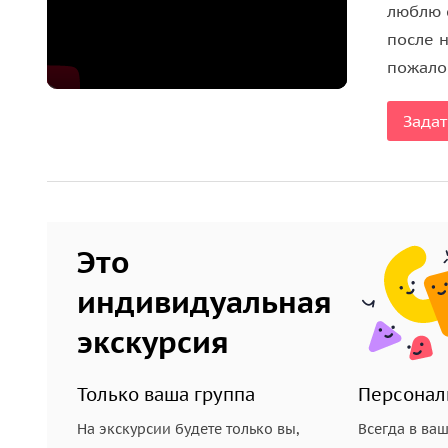
• Из каких фактов кинематографисты составили 
люблю с
• Были ли сокровища и в каком озере, по преда
после 
пожало
На экскурсии я расскажу вам, как всё было на с
Задат
Это
индивидуальная
экскурсия
Только ваша группа
Персонал
На экскурсии будете только вы,
Всегда в ва