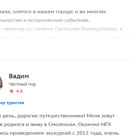
ала, снятого в нашем городе и во многом
ьностям и историческим событиям,
 «вампир со стажем» Святослав Вернидубович, в
ает. И делится, по сюжету, с группой экскурсантов и
рнидубовича и их разоблачение». Дед Слава стал
ики принесли его в жертву. И впервые воскрес
Вадим
Здесь всё правда — были и языческие обряды, и
Частный гид
обываем; и князь Олег, направляясь в 882 году в
4.8
 присоединил его к древнерусскому государству.
ор туристов
 день, дорогие путешественники! Меня зовут
ебе рассказывая о том, как он разбил татаро-
я родился и живу в Смоленске. Окончил МГУ.
юсь проведением экскурсий с 2012 года, очень