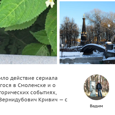
ило действие сериала
ося в Смоленске и о
сторических событиях,
 Вернидубович Кривич — с
Вадим