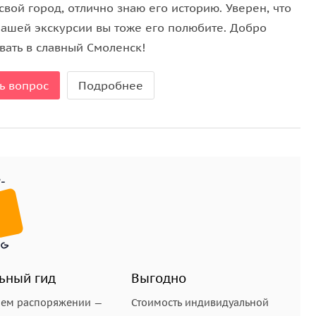
историю об отбитом у французов обозе?
вой город, отлично знаю его историю. Уверен, что
нию, они спрятаны?
нашей экскурсии вы тоже его полюбите. Добро
вать в славный Смоленск!
амом деле!
ь вопрос
Подробнее
ьный гид
Выгодно
шем распоряжении —
Стоимость индивидуальной