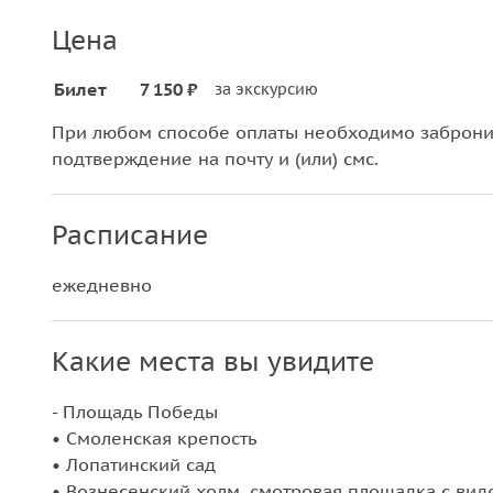
Цена
Билет
7 150 ₽
за экскурсию
При любом способе оплаты необходимо забронир
подтверждение на почту и (или) смс.
Расписание
ежедневно
Какие места вы увидите
- Площадь Победы
• Смоленская крепость
• Лопатинский сад
• Вознесенский холм, смотровая площадка с ви