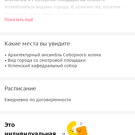
полюбоваться видами города. И, конечно же, посетим
Успенский кафедральный собор — жемчужину
Показать ещё
Смоленщины — один из красивейших храмов Европы, и
увидим его уникальные святыни.
Какие места вы увидите
• Архитектурный ансамбль Соборного холма
• Вид города со смотровой площадки
• Успенский кафедральный собор
Расписание
Ежедневно по договоренности
Это
индивидуальная