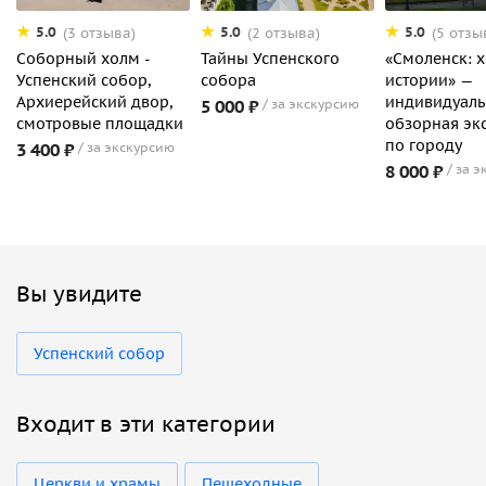
5.0
5.0
5.0
(3 отзыва)
(2 отзыва)
(5 отзы
Соборный холм -
Тайны Успенского
«Смоленск: 
Успенский собор,
собора
истории» —
Архиерейский двор,
индивидуаль
5 000 ₽
за экскурсию
смотровые площадки
обзорная эк
по городу
3 400 ₽
за экскурсию
8 000 ₽
за э
Вы увидите
Успенский собор
Входит в эти категории
Церкви и храмы
Пешеходные