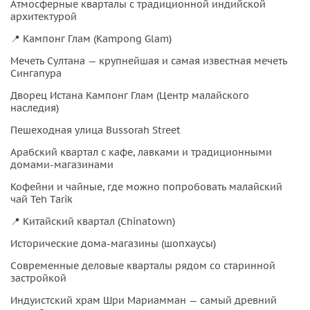
золотым куполом бывший дворец малайской знати
Атмосферные кварталы с традиционной индийской
архитектурой
Истана Кампонг Глам атмосферную пешеходную улицу
Bussorah Street Вы прогуляетесь среди старинных домов-
📍 Кампонг Глам (Kampong Glam)
магазинов и при желании попробуете традиционный
Мечеть Султана — крупнейшая и самая известная мечеть
малайский чай Teh Tarik. 🏮 Китайский квартал — истоки
Сингапура
современного Сингапура Завершает экскурсию Чайнатаун
Дворец Истана Кампонг Глам (Центр малайского
— район, где в начале XIX века селились первые
наследия)
китайские иммигранты. Сегодня это удивительное
Пешеходная улица Bussorah Street
сочетание старого и нового: узкие улочки и исторические
Арабский квартал с кафе, лавками и традиционными
шопхаусы соседствуют с современными офисами и кафе.
домами-магазинами
Вы посетите Храм Шри Мариамман — самый древний
индуистский храм страны, и узнаете: кто такие кули и
Кофейни и чайные, где можно попробовать малайский
чай Teh Tarik
рикши почему женщины самсуй стали символом трудовой
истории Сингапура как разные религии и культуры
📍 Китайский квартал (Chinatown)
научились жить здесь в гармонии.
Исторические дома-магазины (шопхаусы)
Современные деловые кварталы рядом со старинной
застройкой
Индуистский храм Шри Мариамман — самый древний