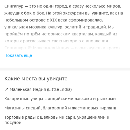
Сингапур — это не один город, а сразу несколько миров,
живущих бок о бок. На этой экскурсии вы увидите, как на
небольшом острове с XIX века сформировалась
уникальная мозаика культур, религий и традиций. Мы
пройдём по трём историческим кварталам, каждый из
которых рассказывает свою историю становления
Сингапура. 🌸 Маленькая Индия — взрыв чувств и красок
Экскурсия начинается в Маленькая Индия — районе,
Показать ещё
который невозможно спутать ни с каким другим. Здесь
Сингапур звучит, пахнет и сияет по-индийски: ароматы
специй и благовоний, гирлянды из свежего жасмина,
Какие места вы увидите
яркие ткани, блеск золота и серебра. Вы узнаете, как
📍 Маленькая Индия (Little India)
индийская община обосновалась на острове и какие
традиции она бережно сохраняет до сих пор. 🕌 Кампонг
Колоритные улицы с индийскими лавками и рынками
Глам — арабский квартал и наследие султанов Далее наш
Магазины специй, благовоний и жасминовых гирлянд
путь лежит в Кампонг Глам — мусульманский и арабский
Торговые ряды с шелковыми сари, украшениями и
квартал, выросший на месте старой рыбацкой деревни.
посудой
Здесь вы увидите: величественную Мечеть Султана с