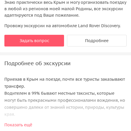
Знаю практически весь Крым и могу организовать поездку
в любой из регионов моей малой Родины, все экскурсии
адаптируются под Ваше пожелание.
Провожу экскурсии на автомобиле Land Rover Discovery.
Задать вопрос
Подробнее
Подробнее об экскурсии
Приехав в Крым на поезде, почти все туристы заказывают
трансфер.
Водителем в 99% бывают местные таксисты, которые
могут быть прекрасными профессионалами вождения, но
совершено далеки от знаний истории, природы, культуры
края.
Показать ещё
Я предлагаю Вам эксклюзив — встречу на жд вокзале