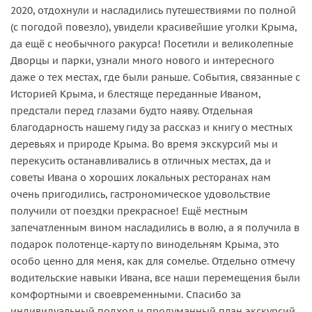
2020, отдохнули и насладились путешествиями по полной
(с погодой повезло), увидели красивейшие уголки Крыма,
да ещё с необычного ракурса! Посетили и великолепные
Дворцы и парки, узнали много нового и интересного
даже о тех местах, где были раньше. События, связанные с
Историей Крыма, и блестяще переданные Иваном,
предстали перед глазами будто наяву. Отдельная
благодарность нашему гиду за рассказ и книгу о местных
деревьях и природе Крыма. Во время экскурсий мы и
перекусить останавливались в отличных местах, да и
советы Ивана о хороших локальных ресторанах нам
очень пригодились, гастрономическое удовольствие
получили от поездки прекрасное! Ещё местным
запечатленным вином насладились в волю, а я получила в
подарок полотенце-карту по винодельням Крыма, это
особо ценно для меня, как для сомелье. Отдельно отмечу
водительские навыки Ивана, все наши перемещения были
комфортными и своевременными. Спасибо за
индивидуальный подход и продуманный план экскурсий.