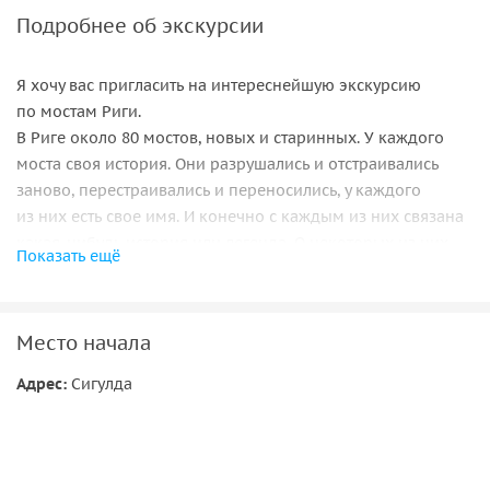
Подробнее об экскурсии
Я хочу вас пригласить на интереснейшую экскурсию
по мостам Риги.
В Риге около 80 мостов, новых и старинных. У каждого
моста своя история. Они разрушались и отстраивались
заново, перестраивались и переносились, у каждого
из них есть свое имя. И конечно с каждым из них связана
какая-нибудь история или легенда. О некоторых из них
Показать ещё
вы узнаете подробнее. Мы проедемсяпо самому
красивому мосту через Даугаву, а так же проедемся
по «золотому мосту « — самому дорогому. Вы увидите
Место начала
и самый интересный мост и узнаете почему его называли "
гитара Восса» .
Адрес:
Сигулда
Самые старые городские мосты не сохранились до наших
дней. Вы узнаете, когда был построен первый мост в Риге
и почему он назывался " наплавной «. Интересна история
не только мостов через красавицу Даугаву, но и история