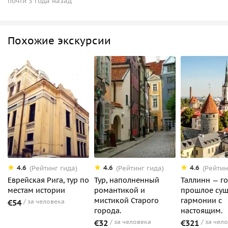
почти 3 года назад
Похожие экскурсии
4.6
4.6
4.6
(Рейтинг гида)
(Рейтинг гида)
(Рейтин
Еврейская Рига, тур по
Тур, наполненный
Таллинн — го
местам истории
романтикой и
прошлое сущ
мистикой Старого
гармонии с
€54
за человека
города.
настоящим.
€32
за человека
€321
за чел