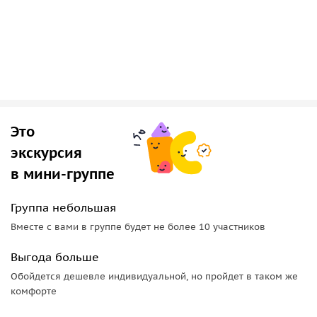
мостиков через городской канал удивительна.
Мы пройдемся и по " горбатому» мостику и по мостику
«Тимма» ,а это уже совсем другая история.
эта экскурсия займет около 4 часов.
Это
экскурсия
в мини-группе
Группа небольшая
Вместе с вами в группе будет не более 10 участников
Выгода больше
Обойдется дешевле индивидуальной, но пройдет в таком же
комфорте