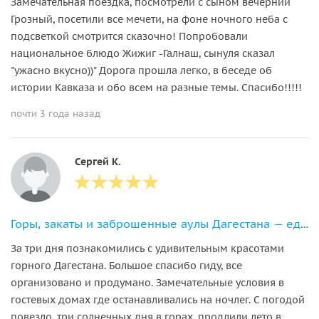
Замечательная поездка, посмотрели с сыном вечерний
Грозный, посетили все мечети, на фоне ночного неба с
подсветкой смотрится сказочно! Попробовали
национальное блюдо Жижиг -Галнаш, сынуля сказал
"ужасно вкусно))" Дорога прошла легко, в беседе об
истории Кавказа и обо всем на разные темы. Спасибо!!!!!
почти 3 года назад
Сергей К.
Горы, закаты и заброшенные аулы Дагестана — едем в горы на выходные
За три дня познакомились с удивительным красотами
горного Дагестана. Большое спасибо гиду, все
организовано и продумано. Замечательные условия в
гостевых домах где останавливались на ночлег. С погодой
повезло, три солнечных дня в горах, продлили лето в