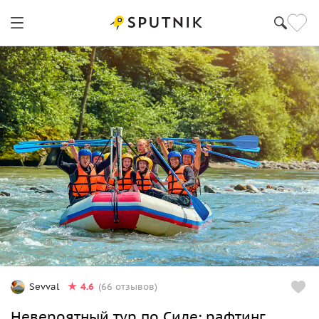
4.6
Sevval
(66 отзывов)
Невероятный тур по Сиде: рафтинг,