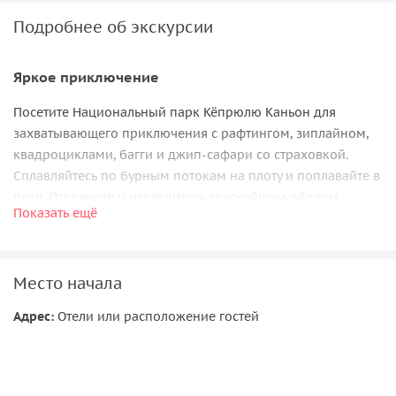
Подробнее об экскурсии
Яркое приключение
Посетите Национальный парк Кёпрюлю Каньон для
захватывающего приключения с рафтингом, зиплайном,
квадроциклами, багги и джип-сафари со страховкой.
Сплавляйтесь по бурным потокам на плоту и поплавайте в
реке. Отдохните и насладитесь вкуснейшим обедом.
Показать ещё
Пролетите над рекой на зиплайне и выберите между
багги-сафари, поездкой на квадроцикле или джип-
сафари (перед бронированием).
Место начала
В зависимости от выбранного вами варианта вас заберут
прямо из отеля. Затем отправляйтесь на 14-километровый
Адрес:
Отели или расположение гостей
(8,6 мили) рафтинг-маршрут с 10 порогами, где вы
испытаете бодрящий сплав по холодной воде. При
желании можно также поплавать в реке.