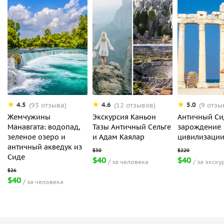
4.5
4.6
5.0
(93 отзыва)
(12 отзывов)
(9 отзы
Жемчужины
Экскурсия Каньон
Античный Си
Манавгата: водопад,
Тазы Античный Сельге
зарождение
зеленое озеро и
и Адам Каялар
цивилизаци
античный акведук из
Сиде
$40
$40
за человека
за экску
$40
за человека