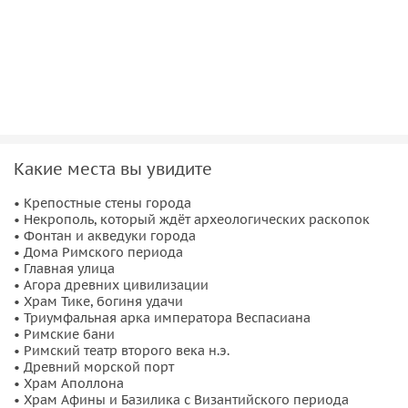
памятниках и парках,
которые мы увидим, ваши
воспоминания останутся Свами на всю жизнь.
Какие места вы увидите
• Крепостные стены города
• Некрополь, который ждёт археологических раскопок
• Фонтан и акведуки города
• Дома Римского периода
• Главная улица
• Агора древних цивилизации
• Храм Тике, богиня удачи
• Триумфальная арка императора Веспасиана
• Римские бани
• Римский театр второго века н.э.
• Древний морской порт
• Храм Аполлона
• Храм Афины и Базилика с Византийского периода