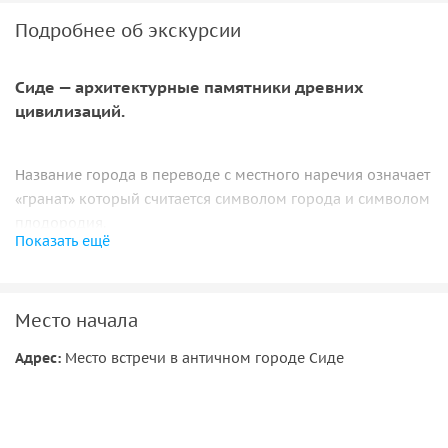
Подробнее об экскурсии
Сиде — архитектурные памятники древних
цивилизаций.
Название города в переводе с местного наречия означает
«гранат» который считается символом города и символом
плодородия.
Показать ещё
Город в античные времена славился своим величием.
Сиде расцветает во время Римского периода и многие
Архитектурные памятники сохранились до наших времён,
Место начала
и у нас будет возможность увидеть следы от тех времён.
Археологические раскопки и восстановления объектов
Адрес:
Место встречи в античном городе Сиде
вчера и сегодня продолжаются.
В течение дня у вас будет возможность
сфотографироваться в красивых архитектурных