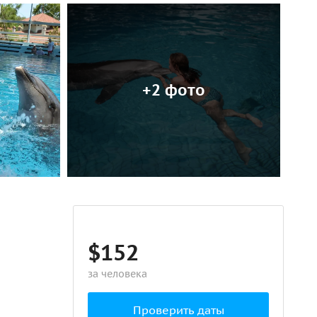
+2 фото
$152
за человека
Проверить даты