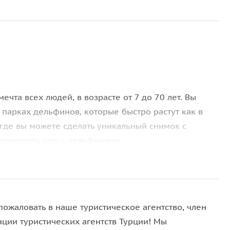
ечта всех людей, в возрасте от 7 до 70 лет. Вы
парках дельфинов, которые быстро растут как в
, где вы можете сделать уникальный снимок с
осмотреть шоу с дельфинами.
сещения отечественных и зарубежных клиентов,
ть за их акробатикой.
пожаловать в наше туристическое агентство, член
ации туристических агентств Турции! Мы