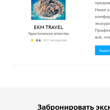
предла
Наши у
комфор
экскур
EKM TRAVEL
Профес
Туристическое агенство
всё, ч
4.6
451 экскурсию
Задат
Забронировать экс