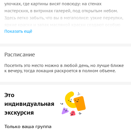
улочках, где картины висят повсюду: на стенах
мастерских, в витринах галерей, под открытым небом.
Здесь легко забыть, что вы в мегаполисе: узкие переулки,
яркие краски и запах масляной краски создают особую
Показать ещё
атмосферу творческого спокойствия. Вы сможете
неспешно гулять, заглядывать внутрь помещений и
наблюдать, как художники работают за мольбертами. В
одних залах — копии шедевров мирового искусства, в
Расписание
других — современные интерпретации, абстракции и
Посетить это место можно в любой день, но лучше ближе
нежные пейзажи, написанные местными мастерами.
к вечеру, тогда локация раскроется в полном объеме.
Ворота Ганькэна
Начало пути, где история встречается с современностью.
Это
Ворота — символ былого величия, сохранивший дух
индивидуальная
старого Китая.
экскурсия
Древние переулки и тайные уголки
Неторопливая прогулка по улицам с красными фонарями
Только ваша группа