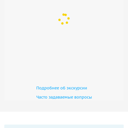
почему дома в Ганькэне строили именно так: секреты
планировки, символизм резных деталей и цветов
как смешались стили династий Мин и Цин в одном городе
чем торговали в Ганькэне и как это влияло на его
богатство
почему храм Хуанчжи Мусы закрыт и какие ритуалы здесь
проводили раньше
Подробнее об экскурсии
Часто задаваемые вопросы