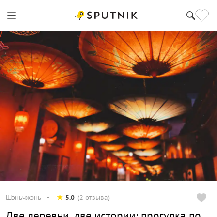
Шэньчжэнь
5.0
(2 отзыва)
Две деревни, две истории: прогулка по