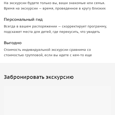
и заросшими плющом домами с резными ставнями
На экскурсии будете только вы, ваши знакомые или семья.
Остановки у колодцев, двориков и мастерских
Время на экскурсии — время, проведенное в кругу близких
ремесленников (керамика, шёлк)
Персональный гид
Легенды о купцах, чиновниках и поэтах прошлого
Храм Хуанчжи Мусы и камень желаний
Всегда в вашем распоряжении — скорректирует программу,
подскажет места для детей, где перекусить, что увидеть
Один из храмов закрыт на ремонт, второй —
законсервирован из-за веры в злых духов, осмотр
Выгодно
возможен снаружи. Здесь поговорим про древние
Стоимость индивидуальной экскурсии сравнима со
ритуалы монахов и легенду о камне трёх желаний.
стоимостью групповой, если вы идете с кем-то еще
Панорама деревни Ганькэн
Подъём по легкой тропе среди бамбука к смотровой
Забронировать экскурсию
площадке
Виды на черепичные крыши Ганькэна, долину реки и
вечерние огни города, когда красные фонари создают
магическую атмосферу
Я расскажу:
как именно зародилась деревня художников Дафэн