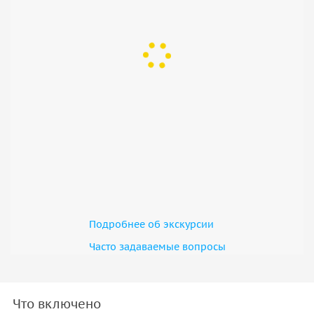
одним из самых загадочных символов Египта.
Важно! Программа экскурсии может немного отличаться
в зависимости от организатора.
Подробнее об экскурсии
Часто задаваемые вопросы
Что включено