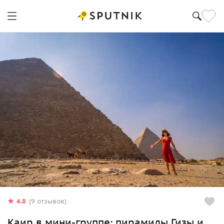
4.8
(9 отзывов)
Каир в мини-группе: пирамиды Гизы и