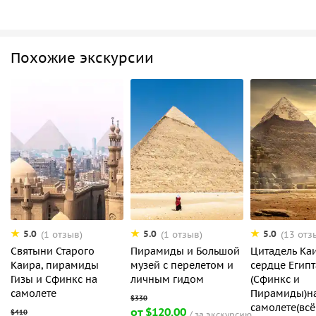
Похожие экскурсии
5.0
5.0
5.0
(1 отзыв)
(1 отзыв)
(13 отз
Святыни Старого
Пирамиды и Большой
Цитадель Ка
Каира, пирамиды
музей с перелетом и
сердце Египт
Гизы и Сфинкс на
личным гидом
(Сфинкс и
самолете
Пирамиды)н
самолете(всё
от $120.00
за экскурсию