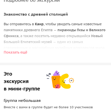
Подробнее об экскурсии
Знакомство с древней столицей
Вы отправитесь в
Каир
, чтобы увидеть самые известные
памятники древнего Египта —
пирамиды Гизы и Великого
Сфинкса
, а также посетить недавно открывшийся
Новый
Большой Египетский музей
— один из самых
современных и масштабных музейных комплексов мира.
Показать ещё
Эта поездка проходит в
мини-группе
, что делает
путешествие более комфортным по сравнению с
большими туристическими автобусами. Небольшое
Это
количество участников позволяет легче передвигаться по
экскурсия
маршруту, быстрее делать остановки и проводить больше
времени у главных достопримечательностей.
в мини-группе
Посещение Большого Египетского музея
Группа небольшая
Вас ждёт знакомство с
Новым Большим Египетским
Вместе с вами в группе будет не более 10 участников