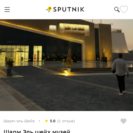
Шарм-эль-Шейх
5.0
(1 отзыв)
Шарм Эль шейх музей