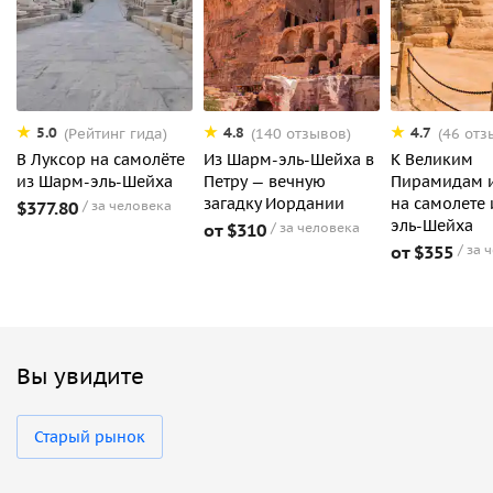
5.0
4.8
4.7
(Рейтинг гида)
(140 отзывов)
(46 отз
В Луксор на самолёте
Из Шарм-эль-Шейха в
К Великим
из Шарм-эль-Шейха
Петру — вечную
Пирамидам и
загадку Иордании
на самолете
$377.80
за человека
эль-Шейха
от $310
за человека
от $355
за 
Вы увидите
Старый рынок