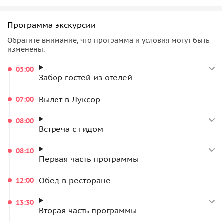
• головной убор,
• одежда по сезону. В жаркое время года важно выбрать
Программа экскурсии
одежду, прикрывающую руки, ноги и плечи. Очень много
времени пройдет на открытом солнце,
Обратите внимание, что программа и условия могут быть
изменены.
• удобная обувь,
• фотоаппарат,
05:00
• деньги (для сувениров),
Забор гостей из отелей
• хорошее настроение и желание прикоснуться к
дыханию истории.
Вылет в Луксор
07:00
08:00
Встреча с гидом
08:10
Первая часть программы
Обед в ресторане
12:00
13:30
Вторая часть программы