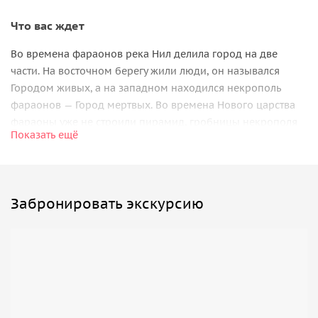
Что вас ждет
Во времена фараонов река Нил делила город на две
части. На восточном берегу жили люди, он назывался
Городом живых, а на западном находился некрополь
фараонов — Город мертвых. Во времена Нового царства
фараоны уже не строили пирамид, гробницы некрополя
Показать ещё
вырублены в скалах, которые должны были скрыть
сокровища гробниц от посягательств грабителей.
«Город мертвых»
Забронировать экскурсию
Долина царей
— знаменитый «Город мертвых», где 5
веков хоронили несколько поколений фараонов. Это
самое грандиозное кладбище мира. Здесь в 1922 году
обнаружили могилу Тутанхамона.
Храм царицы Хатшепсут
высечен в скалах и своими
размерами, украшениями и архитектурным решением