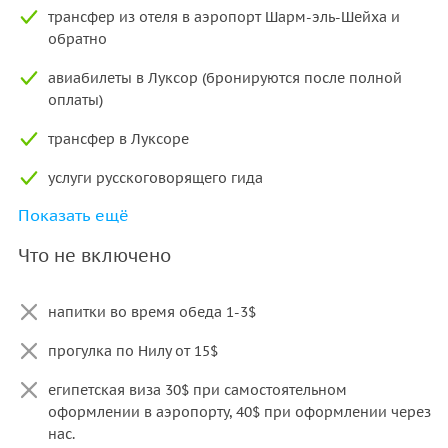
созданных во времена Рамсеса II.
трансфер из отеля в аэропорт Шарм-эль-Шейха и
• святая святых Карнакского храма — сравнительно
обратно
небольшая комната с алтарем, погружённая во мрак,
авиабилеты в Луксор (бронируются после полной
• статуя священного жука скарабея в честь бога
оплаты)
восходящего солнца Хепри,
• священное озеро,
трансфер в Луксоре
• гипостильный зал,
• двор обелисков
услуги русскоговорящего гида
Показать ещё
Для желающих прогулка по Нилу на Банановый остров —
входные билеты во все упомянутые
за доп.плату.
достопримечательности
Что не включено
Важно знать
обед в ресторане в Луксоре
напитки во время обеда 1-3$
Что взять с собой
прогулка по Нилу от 15$
• загранпаспорт с визой,
• сухой паек и вода (особенно важно в жаркое время
египетская виза 30$ при самостоятельном
года),
оформлении в аэропорту, 40$ при оформлении через
• солнцезащитные очки,
нас.