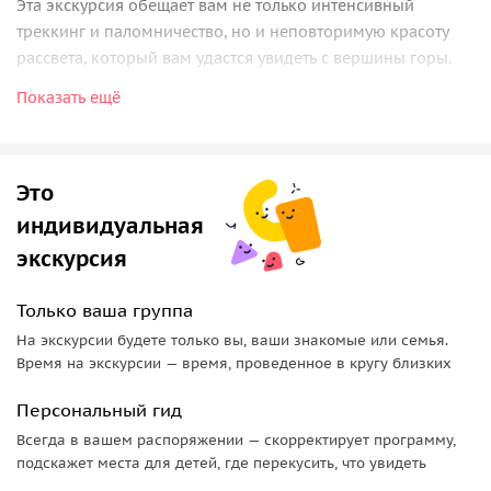
Эта экскурсия обещает вам не только интенсивный
треккинг и паломничество, но и неповторимую красоту
рассвета, который вам удастся увидеть с вершины горы.
Показать ещё
Старт восхождения
Начнем наше путешествие в темноте ночи, взбираясь на
гору Синай, преодолевая 7 километров треккинга.Под
Это
опекой опытных гидов, вы сможете почувствовать
индивидуальная
мистическую атмосферу этого священного места.
экскурсия
Восхождение к вершине
Только ваша группа
Пройдем этот уникальный путь, ощущая каждый шаг и
видя, как ночное небо уступает место первым лучам
На экскурсии будете только вы, ваши знакомые или семья.
Время на экскурсии — время, проведенное в кругу близких
солнца.
Ваше упорство будет вознаграждено великолепным
Персональный гид
видом, раскрывающимся с вершины.
Всегда в вашем распоряжении — скорректирует программу,
Рассвет на горе Синай
подскажет места для детей, где перекусить, что увидеть