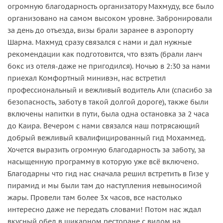
огромную благодарность организатору Махмуду, все было
организовано на самом высоком уровне. Забронировали
за день до отъезда, визы брали заранее в аэропорту
Шарма. Махмуд сразу связался с нами и дал нужные
рекомендации как подготовится, что взять (брали ланч
бокс из отеля-даже не пригодился). Ночью в 2:30 за нами
приехал Комфортный минивэн, нас встретил
профессиональный и вежливый водитель Али (спасибо за
безопасность, заботу в такой долгой дороге), также были
включены напитки в пути, была одна остановка за 2 часа
до Каира. Вечером с нами связался наш потрясающий
добрый вежливый квалифицированный гид Мохаммед.
Хочется выразить огромную благодарность за заботу, за
насыщенную программу в которую уже всё включено.
Благодарны что гид нас сначала решил встретить в Гизе у
пирамид и мы были там до наступления невыносимой
жары. Провели там более 3х часов, все настолько
интересно даже не передать словами! Потом нас ждал
вкусный обед в шикарном ресторане с видом на