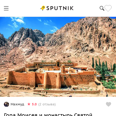
5.0
Махмуд
(2 отзыва)
Гора Моисея и монастырь Святой