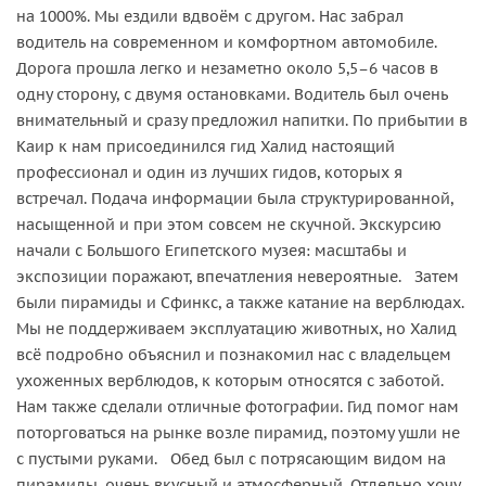
на 1000%. Мы ездили вдвоём с другом. Нас забрал
водитель на современном и комфортном автомобиле.
Дорога прошла легко и незаметно около 5,5–6 часов в
одну сторону, с двумя остановками. Водитель был очень
внимательный и сразу предложил напитки. По прибытии в
Каир к нам присоединился гид Халид настоящий
профессионал и один из лучших гидов, которых я
встречал. Подача информации была структурированной,
насыщенной и при этом совсем не скучной. Экскурсию
начали с Большого Египетского музея: масштабы и
экспозиции поражают, впечатления невероятные. Затем
были пирамиды и Сфинкс, а также катание на верблюдах.
Мы не поддерживаем эксплуатацию животных, но Халид
всё подробно объяснил и познакомил нас с владельцем
ухоженных верблюдов, к которым относятся с заботой.
Нам также сделали отличные фотографии. Гид помог нам
поторговаться на рынке возле пирамид, поэтому ушли не
с пустыми руками. Обед был с потрясающим видом на
пирамиды, очень вкусный и атмосферный. Отдельно хочу