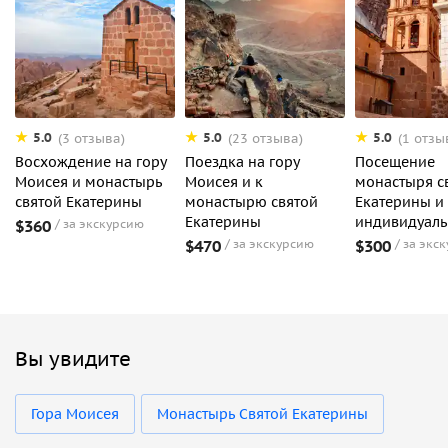
5.0
5.0
5.0
(3 отзыва)
(23 отзыва)
(1 отзы
Восхождение на гору
Поездка на гору
Посещение
Моисея и монастырь
Моисея и к
монастыря с
святой Екатерины
монастырю святой
Екатерины и
Екатерины
индивидуаль
$360
за экскурсию
$470
за экскурсию
$300
за экс
Вы увидите
Гора Моисея
Монастырь Святой Екатерины