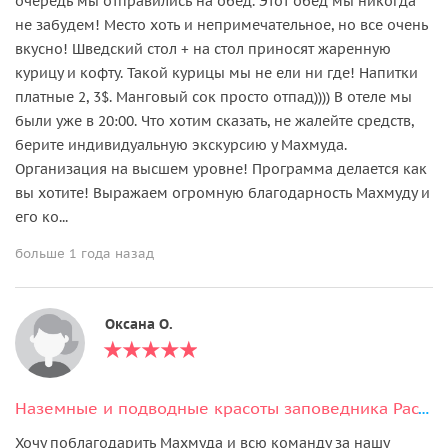
очередь мы отправились на обед. Этот обед мы никогда
не забудем! Место хоть и непримечательное, но все очень
вкусно! Шведский стол + на стол приносят жаренную
курицу и кофту. Такой курицы мы не ели ни где! Напитки
платные 2, 3$. Манговый сок просто отпад)))) В отеле мы
были уже в 20:00. Что хотим сказать, не жалейте средств,
берите индивидуальную экскурсию у Махмуда.
Организация на высшем уровне! Программа делается как
вы хотите! Выражаем огромную благодарность Махмуду и
его ко...
больше 1 года назад
Оксана O.
Наземные и подводные красоты заповедника Рас-Мохаммед +обед море продуктов
Хочу поблагодарить Махмуда и всю команду за нашу