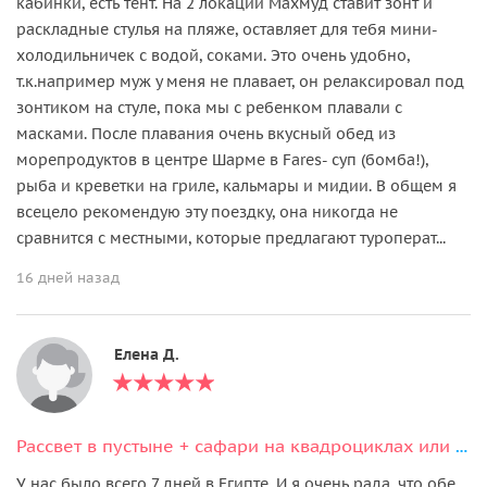
кабинки, есть тент. На 2 локации Махмуд ставит зонт и
раскладные стулья на пляже, оставляет для тебя мини-
холодильничек с водой, соками. Это очень удобно,
т.к.например муж у меня не плавает, он релаксировал под
зонтиком на стуле, пока мы с ребенком плавали с
масками. После плавания очень вкусный обед из
морепродуктов в центре Шарме в Fares- суп (бомба!),
рыба и креветки на гриле, кальмары и мидии. В общем я
всецело рекомендую эту поездку, она никогда не
сравнится с местными, которые предлагают туроперат...
16 дней назад
Елена Д.
Рассвет в пустыне + сафари на квадроциклах или багги (всё включено)
У нас было всего 7 дней в Египте. И я очень рада, что обе