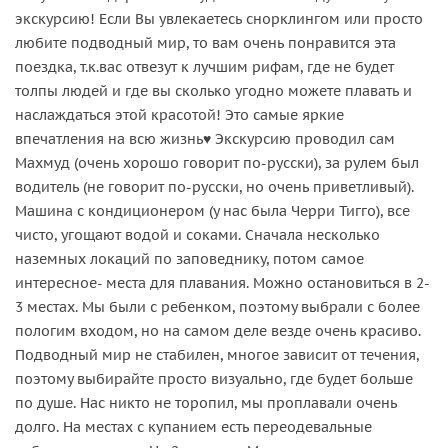
экскурсию! Если Вы увлекаетесь снорклингом или просто
любите подводный мир, то вам очень понравится эта
поездка, т.к.вас отвезут к лучшим рифам, где не будет
толпы людей и где вы сколько угодно можете плавать и
наслаждаться этой красотой! Это самые яркие
впечатления на всю жизнь♥️ Экскурсию проводил сам
Махмуд (очень хорошо говорит по-русски), за рулем был
водитель (не говорит по-русски, но очень приветливый).
Машина с кондиционером (у нас была Черри Тигго), все
чисто, угощают водой и соками. Сначала несколько
наземных локаций по заповеднику, потом самое
интересное- места для плавания. Можно остановиться в 2-
3 местах. Мы были с ребенком, поэтому выбрали с более
пологим входом, но на самом деле везде очень красиво.
Подводный мир не стабилен, многое зависит от течения,
поэтому выбирайте просто визуально, где будет больше
по душе. Нас никто не торопил, мы проплавали очень
долго. На местах с купанием есть переодевальные