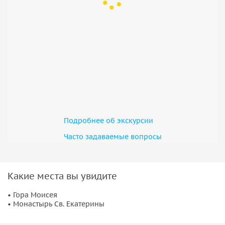
• Поездка проходит на комфортабельном транспорте с
кондиционером.
• Для данной поездки виза не нужна.
• Чтобы позавтракать возле монастыря, сухой паёк из
отеля нужно будет взять с собой (заранее закажите его на
ресепшн, это бесплатно). На месте мы предложим вам
питьевую воду и сок.
Подробнее об экскурсии
Часто задаваемые вопросы
Какие места вы увидите
• Гора Моисея
• Монастырь Св. Екатерины