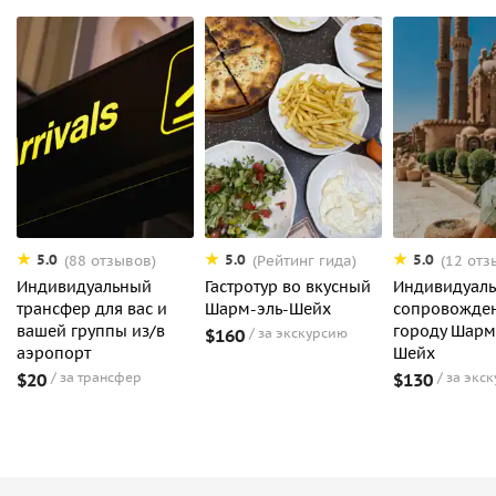
5.0
5.0
5.0
(88 отзывов)
(Рейтинг гида)
(12 отз
Индивидуальный
Гастротур во вкусный
Индивидуал
трансфер для вас и
Шарм-эль-Шейх
сопровожде
вашей группы из/в
городу Шарм
$160
за экскурсию
аэропорт
Шейх
$20
за трансфер
$130
за экс