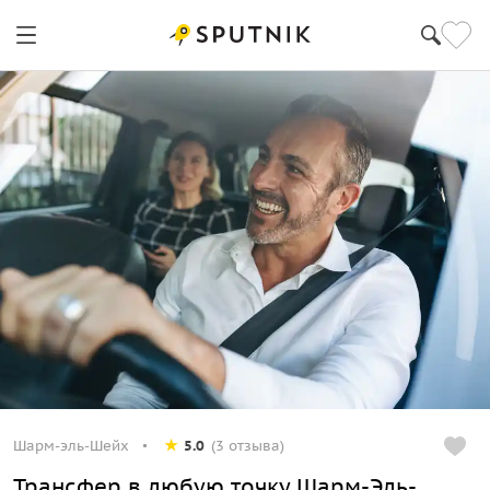
Шарм-эль-Шейх
5.0
(3 отзыва)
Трансфер в любую точку Шарм-Эль-