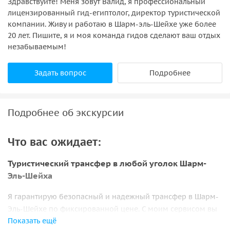
Здравствуйте! Меня зовут Валид, я профессиональный
лицензированный гид-египтолог, директор туристической
компании. Живу и работаю в Шарм-эль-Шейхе уже более
20 лет. Пишите, я и моя команда гидов сделают ваш отдых
незабываемым!
Задать вопрос
Подробнее
Подробнее об экскурсии
Что вас ожидает:
Туристический трансфер в любой уголок Шарм-
Эль-Шейха
Я гарантирую безопасный и надежный трансфер в Шарм-
Эль-Шейхе по фиксированной цене. С моим сервисом вы
Показать ещё
можете быть уверены, что автомобиль прибудет в