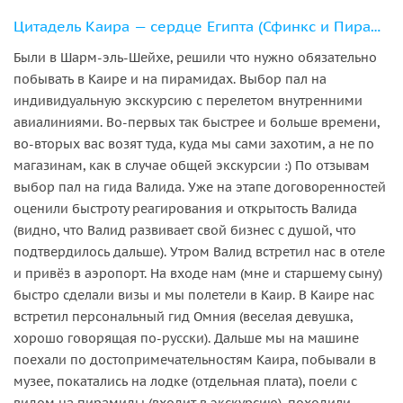
Цитадель Каира — сердце Египта (Сфинкс и Пирамиды)на самолете(всё включено)
Были в Шарм-эль-Шейхе, решили что нужно обязательно
побывать в Каире и на пирамидах. Выбор пал на
индивидуальную экскурсию с перелетом внутренними
авиалиниями. Во-первых так быстрее и больше времени,
во-вторых вас возят туда, куда мы сами захотим, а не по
магазинам, как в случае общей экскурсии :) По отзывам
выбор пал на гида Валида. Уже на этапе договоренностей
оценили быстроту реагирования и открытость Валида
(видно, что Валид развивает свой бизнес с душой, что
подтвердилось дальше). Утром Валид встретил нас в отеле
и привёз в аэропорт. На входе нам (мне и старшему сыну)
быстро сделали визы и мы полетели в Каир. В Каире нас
встретил персональный гид Омния (веселая девушка,
хорошо говорящая по-русски). Дальше мы на машине
поехали по достопримечательностям Каира, побывали в
музее, покатались на лодке (отдельная плата), поели с
видом на пирамиды (входит в экскурсию), походили