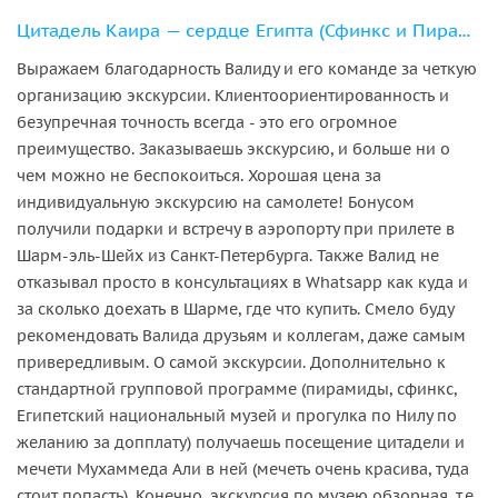
Цитадель Каира — сердце Египта (Сфинкс и Пирамиды)на самолете(всё включено)
Выражаем благодарность Валиду и его команде за четкую
организацию экскурсии. Клиентоориентированность и
безупречная точность всегда - это его огромное
преимущество. Заказываешь экскурсию, и больше ни о
чем можно не беспокоиться. Хорошая цена за
индивидуальную экскурсию на самолете! Бонусом
получили подарки и встречу в аэропорту при прилете в
Шарм-эль-Шейх из Санкт-Петербурга. Также Валид не
отказывал просто в консультациях в Whatsapp как куда и
за сколько доехать в Шарме, где что купить. Смело буду
рекомендовать Валида друзьям и коллегам, даже самым
привередливым. О самой экскурсии. Дополнительно к
стандартной групповой программе (пирамиды, сфинкс,
Египетский национальный музей и прогулка по Нилу по
желанию за допплату) получаешь посещение цитадели и
мечети Мухаммеда Али в ней (мечеть очень красива, туда
стоит попасть). Конечно, экскурсия по музею обзорная, т.е.