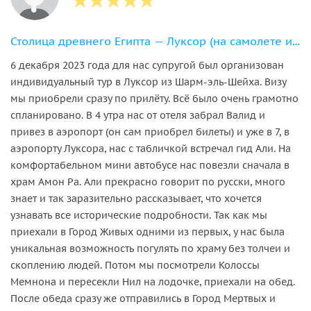
Столица древнего Египта — Луксор (на самолете из Шарм-эш-Шейха)
6 декабря 2023 года для нас супругой был организован
индивидуальный тур в Луксор из Шарм-эль-Шейха. Визу
мы приобрели сразу по прилёту. Всё было очень грамотно
спланировано. В 4 утра нас от отеля забрал Валид и
привез в аэропорт (он сам приобрел билеты) и уже в 7, в
аэропорту Луксора, нас с табличкой встречал гид Али. На
комфортабельном мини автобусе нас повезли сначала в
храм Амон Ра. Али прекрасно говорит по русски, много
знает и так заразительно рассказывает, что хочется
узнавать все исторические подробности. Так как мы
приехали в Город Живых одними из первых, у нас была
уникальная возможность погулять по храму без толчеи и
скоплению людей. Потом мы посмотрели Колоссы
Мемнона и пересекли Нил на лодочке, приехали на обед.
После обеда сразу же отправились в Город Мертвых и