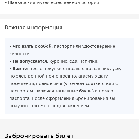
• Шанхайский музей естественной истории
раскрывает идеи гармоничного сосуществования
природы и человечества, а также демонстрирует развитие
науки и технологий.
Важная информация
•
Что взять с собой
: паспорт или удостоверение
личности.
•
Не допускается
: курение, еда, напитки.
•
Важно
: после покупки отправьте поставщику услуг
по электронной почте предполагаемую дату
посещения, полное имя (в точном соответствии с
паспортом, включая заглавные буквы) и номер
паспорта. После оформления бронирования вы
получите письмо с подтверждением.
Забронировать билет