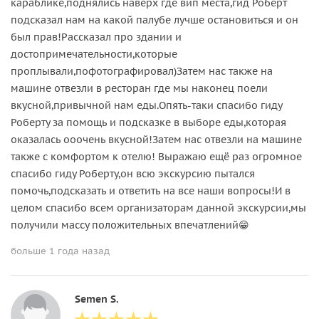
караблике,поднялись наверх где вип места,гид Роберт
подсказал нам на какой палубе лучше остановиться и он
был прав!Рассказал про здании и
достопримечательности,которые
проплывали,пофотографировал)Затем нас также на
машине отвезли в ресторан где мы наконец поели
вкусной,привычной нам еды.Опять-таки спасибо гиду
Роберту за помощь и подсказке в выборе еды,которая
оказалась ооочень вкусной!Затем нас отвезли на машине
также с комфортом к отелю! Выражаю ещё раз огромное
спасибо гиду Роберту,он всю экскурсию пытался
помочь,подсказать и ответить на все наши вопросы!И в
целом спасибо всем организаторам данной экскурсии,мы
получили массу положительных впечатлений😁
больше 1 года назад
Semen S.