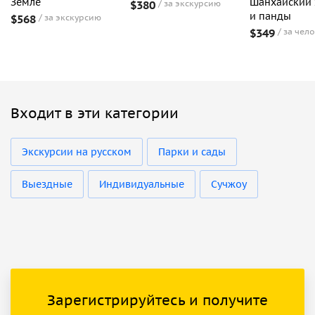
Земле
Шанхайский 
$380
за экскурсию
и панды
$568
за экскурсию
$349
за чел
Входит в эти категории
Экскурсии на русском
Парки и сады
Выездные
Индивидуальные
Cучжоу
Зарегистрируйтесь и получите