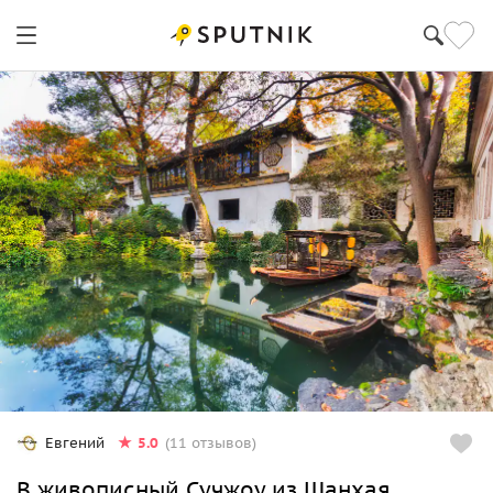
5.0
Евгений
(11 отзывов)
В живописный Сучжоу из Шанхая