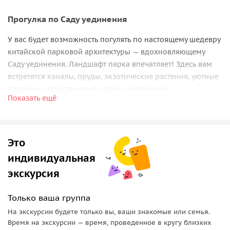
Прогулка по Саду уединения
У вас будет возможность погулять по настоящему шедевру
китайской парковой архитектуры — вдохновляющему
Саду уединения. Ландшафт парка впечатляет! Здесь вам
встретятся каналы, пруды, экзотические растения, уютные
дворики, искусственные скалы, диковинные
Показать ещё
архитектурные объекты. Вы сможете насладиться
умиротворяющей атмосферой, царящей здесь, и отвлечься
от забот и суеты.
Это
Холм тигра
индивидуальная
Впечатляющий парковый комплекс с живописными
экскурсия
озерами и старинными пагодами никого не оставит
равнодушным. Вы услышите многовековую историю этого
Только ваша группа
места и увидите главные достопримечательности.
На экскурсии будете только вы, ваши знакомые или семья.
Время на экскурсии — время, проведенное в кругу близких
На улице Шаньтан