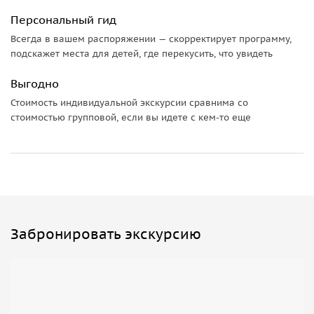
Персональный гид
Шаньтан — колоритная улица, сохранившая дух
старинного Китая, в действительности же, это извилистая
Всегда в вашем распоряжении — скорректирует программу,
подскажет места для детей, где перекусить, что увидеть
искусственная река, по берегам которой кипит жизнь. Вы
полюбуетесь аутентичной архитектурой, китайскими
Выгодно
красными фонариками, местными кафе и ресторанами.
Стоимость индивидуальной экскурсии сравнима со
Организационные детали:
стоимостью групповой, если вы идете с кем-то еще
• Все наши гиды — граждане Китая, владеющие русским
языком, которые хорошо знакомы с историей и культурой
Республики;
• За экскурсию и билеты можно расплатиться юанями и
долларами.
Забронировать экскурсию