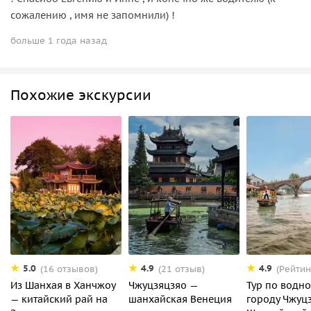
сожалению , имя не запомнили) !
больше 1 года назад
Похожие экскурсии
5.0
4.9
4.9
(16 отзывов)
(21 отзыв)
(Рейтин
Из Шанхая в Ханчжоу
Чжуцзяцзяо —
Тур по водн
— китайский рай на
шанхайская Венеция
городу Чжуцз