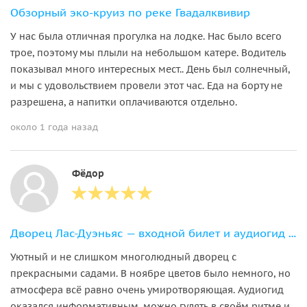
Обзорный эко-круиз по реке Гвадалквивир
У нас была отличная прогулка на лодке. Нас было всего
трое, поэтому мы плыли на небольшом катере. Водитель
показывал много интересных мест.. День был солнечный,
и мы с удовольствием провели этот час. Еда на борту не
разрешена, а напитки оплачиваются отдельно.
около 1 года назад
Фёдор
Дворец Лас-Дуэньяс — входной билет и аудиогид по залам и садам
Уютный и не слишком многолюдный дворец с
прекрасными садами. В ноябре цветов было немного, но
атмосфера всё равно очень умиротворяющая. Аудиогид
оказался информативным, можно гулять в своём ритме и