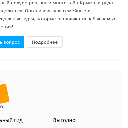
ный полуостров, знаю много тайн Крыма, и рада
кие городские легенды сохранились до наших дней.
оделиться. Организовываю семейные и
лицу Ленина
, где находится памятник Екатерине II и
дуальные туры, которые оставляют незабываемые
выстроена так, чтобы за одну прогулку вы увидели
ления!
ассказ о городе.
ь вопрос
Подробнее
евастополем и для тех, кто хочет увидеть его
ьный гид
Выгодно