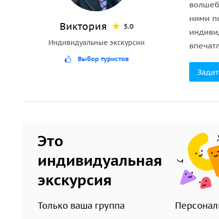
волшеб
сколько стоили развлечения на «Примбуле» и ка
ними п
Виктория
5.0
Маршрут также включает
проспект Нахимова
и
у
индиви
Индивидуальные экскурсии
другие важные городские ориентиры. Экскурсия 
впечат
главное и при этом услышали живой, понятный р
Выбор туристов
Задат
Это хороший вариант для первого знакомства с С
неформальную, «человеческую» сторону.
Это
индивидуальная
экскурсия
Только ваша группа
Персонал