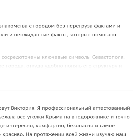
знакомства с городом без перегруза фактами и
тали и неожиданные факты, которые помогают
е сосредоточены ключевые символы Севастополя.
е города, откуда удобно понять его структуру и
ала и о том, почему его памятник расположен
ому морскому фасаду города, связанному с
тся
памятник затопленным кораблям
— один из
овут Виктория. Я профессиональный аттестованный
евая точка разговора о Крымской войне.
бъехала все уголки Крыма на внедорожнике и точно
где интересно, комфортно, безопасно и самое
у
и
Матросскому бульвару
, где история
е красиво. На протяжении всей жизни изучаю наш
 узнаете, каким был Севастополь в XIX веке,