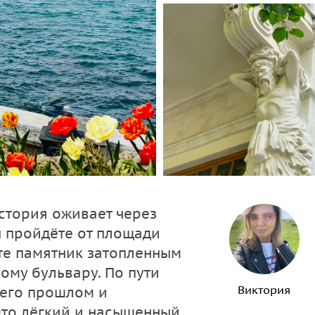
история оживает через
ы пройдёте от площади
те памятник затопленным
ому бульвару. По пути
Виктория
 его прошлом и
Это лёгкий и насыщенный