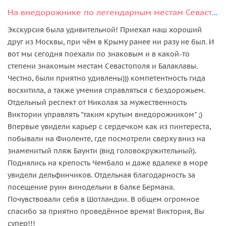
На внедорожнике по легендарным местам Севастополя, Фиолента и Балаклавы
Экскурсия была удивительной! Приехал наш хороший
друг из Москвы, при чём в Крыму ранее ни разу не был. И
вот мы сегодня поехали по знаковым и в какой-то
степени знакомым местам Севастополя и Балаклавы.
Честно, были приятно удивлены))) компетентность гида
восхитила, а также умения справляться с бездорожьем.
Отдельный респект от Николая за мужественность
Виктории управлять "таким крутым внедорожником" ;)
Впервые увидели карьер с сердечком как из пинтереста,
побывали на Фиоленте, где посмотрели сверху вниз на
знаменитый пляж Баунти (вид головокружительный).
Поднялись на крепость Чембало и даже вдалеке в море
увидели дельфинчиков. Отдельная благодарность за
посещение руин винодельни в балке Бермана.
Почувствовали себя в Шотландии. В общем огромное
спасибо за приятно проведённое время! Виктория, Вы
супер!!!