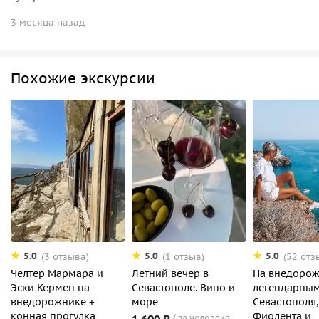
3 месяца назад
Похожие экскурсии
5.0
5.0
5.0
(3 отзыва)
(1 отзыв)
(52 отз
Челтер Мармара и
Летний вечер в
На внедорож
Эски Кермен на
Севастополе. Вино и
легендарным
внедорожнике +
море
Севастополя,
конная прогулка
Фиолента и
1 600 ₽
за человека