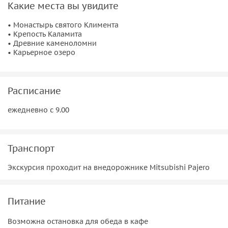
Какие места вы увидите
каменоломни, существовавшей еще в первых веках до
нашей эры, узнаем почему монахи считают воду в озере
• Монастырь святого Климента
святой.
• Крепость Каламита
• Древние каменоломни
• Карьерное озеро
Расписание
ежедневно с 9.00
Транспорт
Экскурсия проходит на внедорожнике Mitsubishi Pajero
Питание
Возможна остановка для обеда в кафе