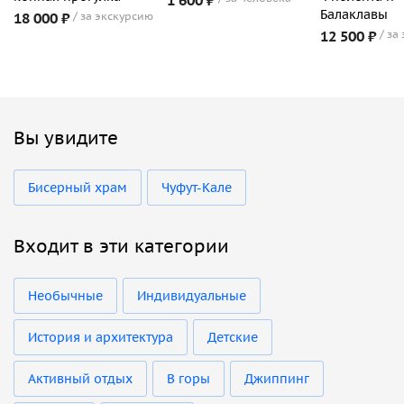
Балаклавы
18 000 ₽
за экскурсию
12 500 ₽
за
Вы увидите
Бисерный храм
Чуфут-Кале
Входит в эти категории
Необычные
Индивидуальные
История и архитектура
Детские
Активный отдых
В горы
Джиппинг