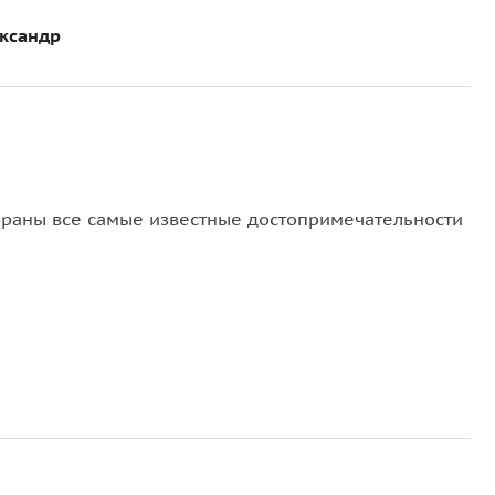
ксандр
обраны все самые известные достопримечательности
ий Ливадийский
и
Воронцовский дворцы
, ведь это
нет вас во времена, когда роскошными парками
и дорогими автомобилями. Мавританская роскошь,
палаццо тоже обязательно будут в этом