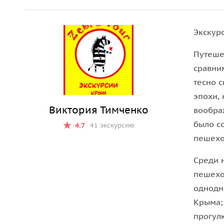
Экскурс
Путеше
сравни
тесно 
эпохи,
Виктория Тимченко
вообра
было с
4.7
41 экскурсию
пешехо
Среди 
пешехо
однодн
Крыма;
прогулк