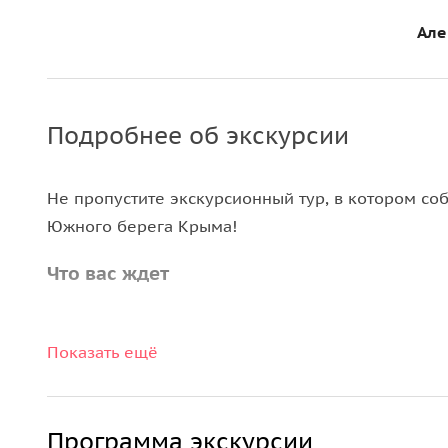
Але
Подробнее об экскурсии
Не пропустите экскурсионный тур, в котором с
Южного берега Крыма!
Что вас ждет
Тысячи туристов стремятся увидеть
Императорск
Показать ещё
главные достопримечательности Крыма! Гид вер
хвастались так же, как сейчас личными яхтами 
чопорная готика, львы, горгулья и итальянский 
Программа экскурсии