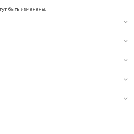
гут быть изменены.
но гнездо»
мы насладимся шикарными видами,
 Ялты совершим чудесную
морскую прогулку
на