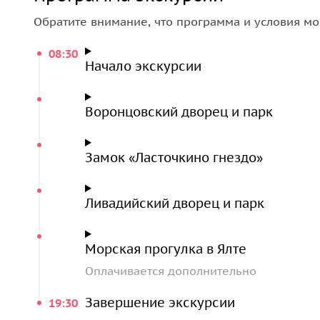
экскурсионном туре.
Обратите внимание, что программа и условия мо
С верхней смотровой площадки
замка «Ласточки
08:30
сделаем панорамные фотографии на память. Из
Начало экскурсии
экскурсионном теплоходе вдоль побережья.
Воронцовский дворец и парк
Замок «Ласточкино гнездо»
Ливадийский дворец и парк
Морская прогулка в Ялте
Оплачивается дополнительно
Завершение экскурсии
19:30