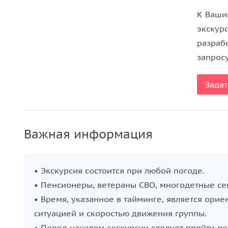
К Ваши
экскур
разраб
запрос
Задат
Важная информация
• Экскурсия состоится при любой погоде.
• Пенсионеры, ветераны СВО, многодетные сем
• Время, указанное в тайминге, является ори
ситуацией и скоростью движения группы.
• Перед началом экскурсии следует пройти р