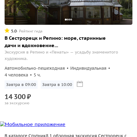
5.0
Рейтинг гида
В Сестрорецк и Репино: море, старинные
дачи и вдохновение...
Экскурсия в Репино и «Пенаты» — усадьбу знаменитого
художника.
Автомобильно-пешеходная
Индивидуальная
4 человека
5 ч.
Завтра в 09:00
Завтра в 10:00
14
300
₽
за экскурсию
В каталоге Спутник8 1 обзорная экскурсия Сестрорецк с