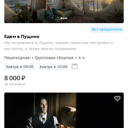
Без предоплаты
Едем в Пущино
Мы отправимся в Пущино, изучим советские постройки и
институты, а также вкусно поужинаем.
Пешеходная
Групповая сборная
6 ч.
Завтра в 09:00
Завтра в 10:00
8
000
₽
за человека