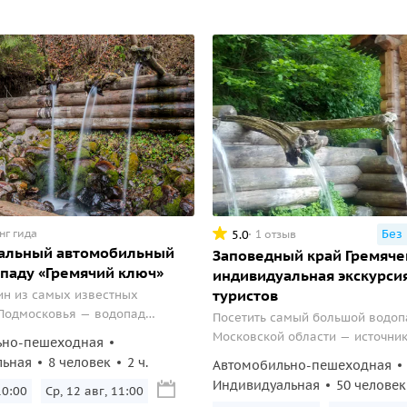
нг гида
Без
5.0
1 отзыв
альный автомобильный
Заповедный край Гремяче
опаду «Гремячий ключ»
индивидуальная экскурсия
туристов
ин из самых известных
 Подмосковья — водопад
Посетить самый большой водоп
люч».
Московской области — источни
ьно-пешеходная
Ключ.
льная
8 человек
2 ч.
Автомобильно-пешеходная
Индивидуальная
50 человек
10:00
Ср, 12 авг, 11:00