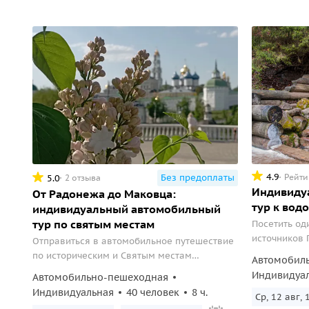
4.9
Рейти
Без предоплаты
5.0
2 отзыва
Индивиду
От Радонежа до Маковца:
тур к вод
индивидуальный автомобильный
тур по святым местам
Посетить од
источников
Отправиться в автомобильное путешествие
«Гремячий к
по историческим и Святым местам
Автомобил
Сергиево-Посадской земли.
Индивидуа
Автомобильно-пешеходная
Индивидуальная
40 человек
8 ч.
Ср, 12 авг, 