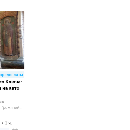
 предоплаты
го Ключа:
 на авто
ад
к Гремячий
3 ч.