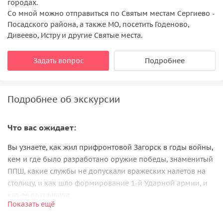
городах.
Со мной можно отправиться по Святым местам Сергиево -
Посадского района, а также МО, посетить Годеново,
Дивеево, Истру и другие Святые места.
Задать вопрос
Подробнее
Подробнее об экскурсии
Что вас ожидает:
Вы узнаете, как жил прифронтовой Загорск в годы войны,
кем и где было разработано оружие победы, знаменитый
ППШ, какие службы не допускали вражеских налетов на
столицу, и как шло формирование 1-й Ударной армии, и
кто ее возглавлял.
Показать ещё
Мы пройдём по бульвару, посвящённому герою