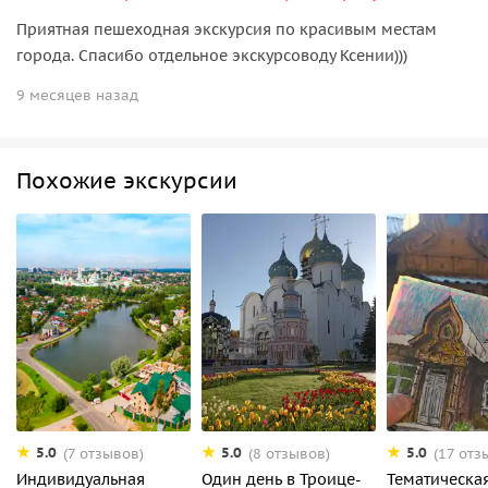
Приятная пешеходная экскурсия по красивым местам
города. Спасибо отдельное экскурсоводу Ксении)))
9 месяцев назад
Похожие экскурсии
5.0
5.0
5.0
(7 отзывов)
(8 отзывов)
(17 отз
Индивидуальная
Один день в Троице-
Тематическа