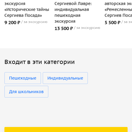
экскурсия
Сергиевой Лавре:
авторская эк
«Исторические тайны
индивидуальная
«Ремесленн
Сергиева Посада»
пешеходная
Сергиев Пос
экскурсия
9 200 ₽
за экскурсию
5 500 ₽
за э
13 500 ₽
за экскурсию
Входит в эти категории
Пешеходные
Индивидуальные
Для школьников