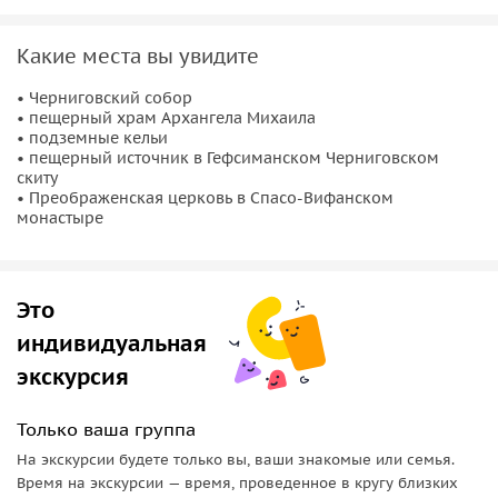
Ещё один духовный центр России XIX века. Здесь вы
узнаете:
Какие места вы увидите
• что такое Вифания в Палестине, и что послужило
• Черниговский собор
• пещерный храм Архангела Михаила
поводом для основания обители у нас, и как выглядела
• подземные кельи
она до революции,
• пещерный источник в Гефсиманском Черниговском
• услышите рассказ о выдающемся церковном деятеле
скиту
• Преображенская церковь в Спасо-Вифанском
конца XVIII-начала XIX века митрополите Платоне
монастыре
Левшине,
• увидите церковь, иконостас которой не имеет ни одной
иконы в своём составе, а напоминает евангельскую гору
Это
Фавор,
• услышите рассказ о важном духовно-образовательном
индивидуальная
заведении, учреждённым Павлом I в наших краях
экскурсия
Только ваша группа
На экскурсии будете только вы, ваши знакомые или семья.
Время на экскурсии — время, проведенное в кругу близких