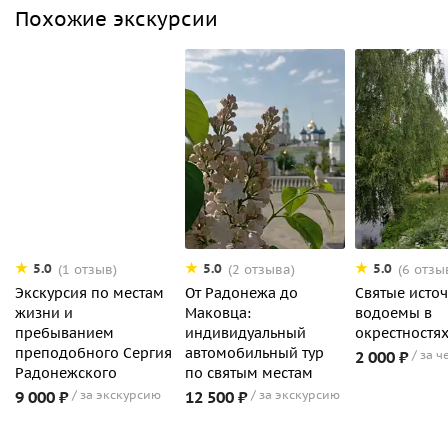
Похожие экскурсии
5.0
5.0
5.0
(1 отзыв)
(2 отзыва)
(6 отзы
Экскурсия по местам
От Радонежа до
Святые исто
жизни и
Маковца:
водоемы в
пребыванием
индивидуальный
окрестностя
преподобного Сергия
автомобильный тур
2 000 ₽
за ч
Радонежского
по святым местам
9 000 ₽
за экскурсию
12 500 ₽
за экскурсию