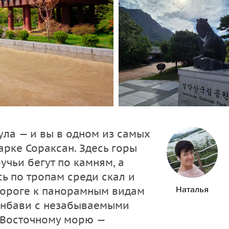
еула — и вы в одном из самых
арке Сораксан. Здесь горы
учьи бегут по камням, а
сь по тропам среди скал и
Наталья
дороге к панорамным видам
санбави с незабываемыми
 Восточному морю —