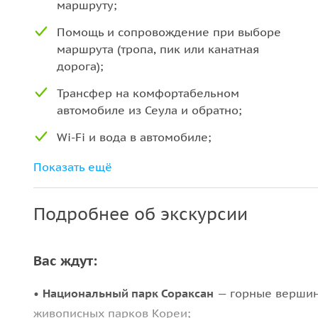
маршруту;
Помощь и сопровождение при выборе
маршрута (тропа, пик или канатная
дорога);
Трансфер на комфортабельном
автомобиле из Сеула и обратно;
Wi-Fi и вода в автомобиле;
Парковки и дорожные сборы;
Показать ещё
Входные билеты в национальный парк
Сораксан.
Подробнее об экскурсии
Вас ждут:
•
Национальный парк Сораксан
— горные вершины
живописных парков Кореи;