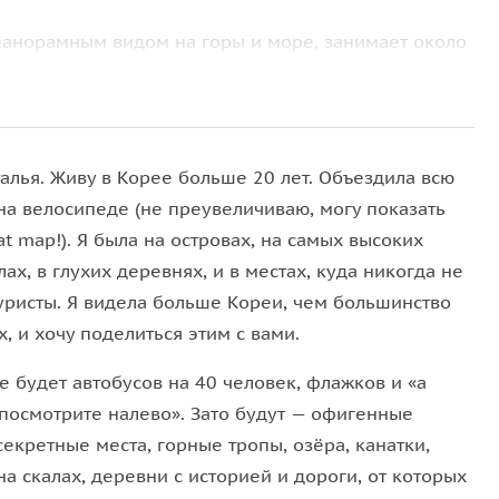
панорамным видом на горы и море, занимает около
 скалам и смотровой площадке с видом на храм
алья. Живу в Корее больше 20 лет. Объездила всю
ка вдоль горного ручья среди сосен и каменных
на велосипеде (не преувеличиваю, могу показать
t map!). Я была на островах, на самых высоких
ах, в глухих деревнях, и в местах, куда никогда не
одножия гор, символ духовной стороны Сораксана;
туристы. Я видела больше Кореи, чем большинство
рать свежие морепродукты и попробовать их на
, и хочу поделиться этим с вами.
е будет автобусов на 40 человек, флажков и «а
идами, кафе и атмосферой корейского прибрежного
 посмотрите налево». Зато будут — офигенные
секретные места, горные тропы, озёра, канатки,
а скалах, деревни с историей и дороги, от которых