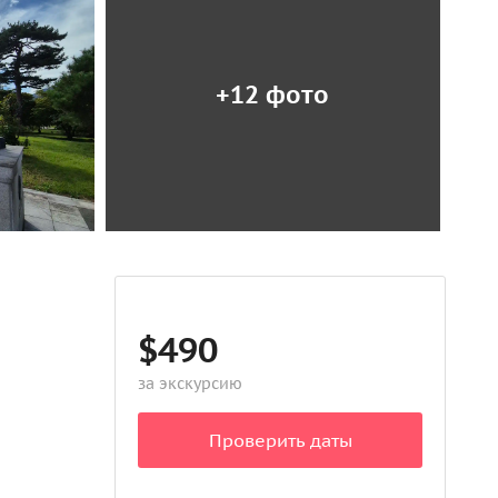
+12 фото
$490
за экскурсию
Проверить даты