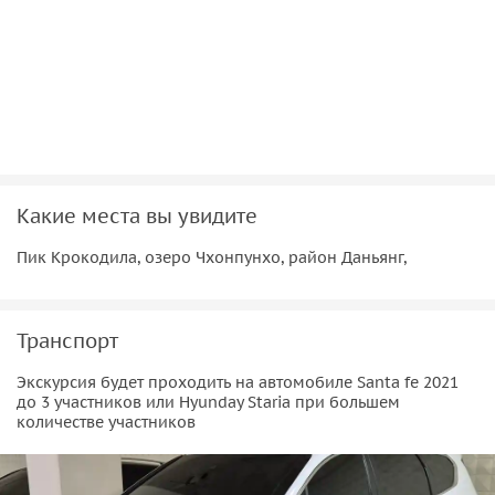
высокопрочного трёхслойного стекла . Спуститься можно
разными способами — например, на зиплайне или слайде
(оплачивается отдельно)
Обед в корейском ресторане. Вы попробуете популярные
в этой провинции чесночные котлетки с закусками и
рисом, приготовленные из местных ингредиентов. Подача
блюд будет в традиционном стиле.
Прогулка на круизном лайнере или полёт на параплане
Какие места вы увидите
(оплачивается отдельно)
Пик Крокодила, озеро Чхонпунхо, район Даньянг,
Транспорт
Экскурсия будет проходить на автомобиле Santa fe 2021
до 3 участников или Hyunday Staria при большем
количестве участников