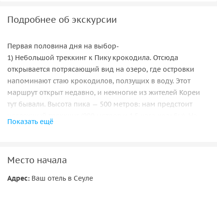
Подробнее об экскурсии
Первая половина дня на выбор-
1) Небольшой треккинг к Пику крокодила. Отсюда
открывается потрясающий вид на озеро, где островки
напоминают стаю крокодилов, ползущих в воду. Этот
маршрут открыт недавно, и немногие из жителей Кореи
тут бывали. Высота пика — 500 метров: нам предстоит
несложный треккинг (900 метров и 1,5 часа ходьбы). На
Показать ещё
вершине полюбуемся панорамами и устроим пикник
2) Смотровая площадка на озера, подъем по по канатной
дороге. А так же мы погуляем по комплексу культурного
Место начала
наследия-реконструкция затопленной после постройки
плотины деревни-музей под открытым небом .
Адрес:
Ваш отель в Сеуле
Далее нас ждет прогулка по небесной тропе. С высоты 80–
90 метров вы посмотрите на живописную реку,
протекающую у вас под ногами. Пол сделан из