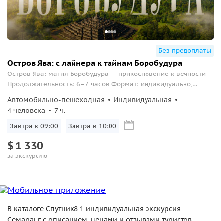
Без предоплаты
Остров Ява: с лайнера к тайнам Боробудура
Остров Ява: магия Боробудура — прикосновение к вечности
Продолжительность: 6–7 часов Формат: индивидуально,
только для вашей группы Начало и окончание: порт Семаранг
Автомобильно-пешеходная
Индивидуальная
О ЧЕМ ЭТА ЭКСКУРСИЯ: Представьте: ваш лайнер прибывает в
4 человека
7 ч.
порт Семаранг, а впереди вас ждёт путешествие в самое
сердце остров...
Завтра в 09:00
Завтра в 10:00
$
1
330
за экскурсию
В каталоге Спутник8 1 индивидуальная экскурсия
Семаранг с описанием, ценами и отзывами туристов.